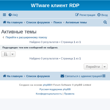
WTware клиент RDP
FAQ
Регистрация
Вход
П
На главную
Список форумов
Поиск
Активные темы
о
Активные темы
и
Перейти к расширенному поиску
с
Найдено 0 результатов • Страница
1
из
1
к
Подходящих тем или сообщений не найдено.
Найдено 0 результатов • Страница
1
из
1
Перейти
На главную
Список форумов
Связаться с администрацией
Создано на основе
phpBB
® Forum Software © phpBB Limited
Русская поддержка phpBB
Конфиденциальность
|
Правила