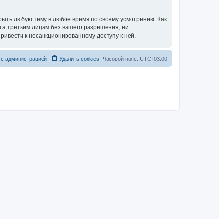
рыть любую тему в любое время по своему усмотрению. Как
ыта третьим лицам без вашего разрешения, ни
ривести к несанкционированному доступу к ней.
 с администрацией
Удалить cookies
Часовой пояс:
UTC+03:00