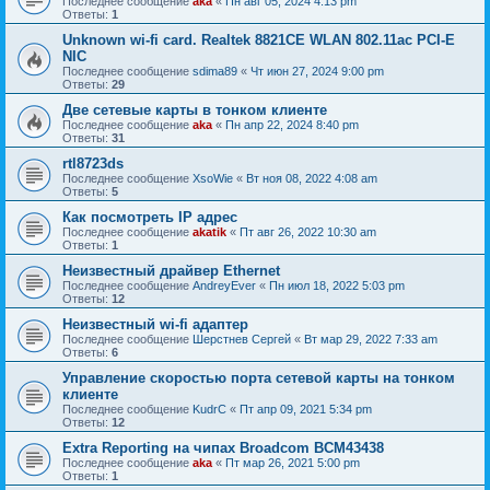
Последнее сообщение
aka
«
Пн авг 05, 2024 4:13 pm
Ответы:
1
Unknown wi-fi card. Realtek 8821CE WLAN 802.11ac PCI-E
NIC
Последнее сообщение
sdima89
«
Чт июн 27, 2024 9:00 pm
Ответы:
29
Две сетевые карты в тонком клиенте
Последнее сообщение
aka
«
Пн апр 22, 2024 8:40 pm
Ответы:
31
rtl8723ds
Последнее сообщение
XsoWie
«
Вт ноя 08, 2022 4:08 am
Ответы:
5
Как посмотреть IP адрес
Последнее сообщение
akatik
«
Пт авг 26, 2022 10:30 am
Ответы:
1
Неизвестный драйвер Ethernet
Последнее сообщение
AndreyEver
«
Пн июл 18, 2022 5:03 pm
Ответы:
12
Неизвестный wi-fi адаптер
Последнее сообщение
Шерстнев Сергей
«
Вт мар 29, 2022 7:33 am
Ответы:
6
Управление скоростью порта сетевой карты на тонком
клиенте
Последнее сообщение
KudrC
«
Пт апр 09, 2021 5:34 pm
Ответы:
12
Extra Reporting на чипах Broadcom BCM43438
Последнее сообщение
aka
«
Пт мар 26, 2021 5:00 pm
Ответы:
1