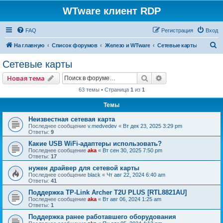
WTware клиент RDP
FAQ
Регистрация
Вход
П
На главную
Список форумов
Железо и WTware
Сетевые карты
о
Сетевые карты
и
Поиск
Расширенный пои
Новая тема
с
63 темы • Страница
1
из
1
к
Темы
Неизвестная сетевая карта
Последнее сообщение
v.medvedev
«
Вт дек 23, 2025 3:29 pm
Ответы:
9
Какие USB WiFi-адаптеры использовать?
Последнее сообщение
aka
«
Вт сен 30, 2025 7:50 pm
Ответы:
17
нужен драйвер для сетевой карты
Последнее сообщение
black
«
Чт авг 22, 2024 6:40 am
Ответы:
41
Поддержка TP-Link Archer T2U PLUS [RTL8821AU]
Последнее сообщение
aka
«
Вт авг 06, 2024 1:25 am
Ответы:
1
Поддержка ранее работавшего оборудования