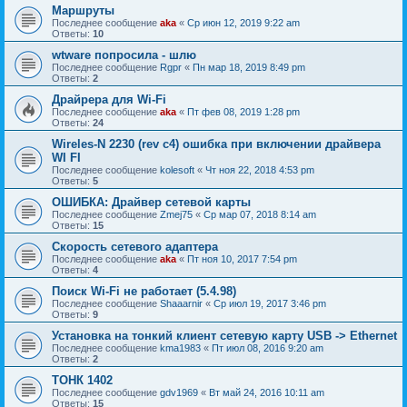
Маршруты
Последнее сообщение
aka
«
Ср июн 12, 2019 9:22 am
Ответы:
10
wtware попросила - шлю
Последнее сообщение
Rgpr
«
Пн мар 18, 2019 8:49 pm
Ответы:
2
Драйрера для Wi-Fi
Последнее сообщение
aka
«
Пт фев 08, 2019 1:28 pm
Ответы:
24
Wireles-N 2230 (rev c4) ошибка при включении драйвера
WI FI
Последнее сообщение
kolesoft
«
Чт ноя 22, 2018 4:53 pm
Ответы:
5
ОШИБКА: Драйвер сетевой карты
Последнее сообщение
Zmej75
«
Ср мар 07, 2018 8:14 am
Ответы:
15
Скорость сетевого адаптера
Последнее сообщение
aka
«
Пт ноя 10, 2017 7:54 pm
Ответы:
4
Поиск Wi-Fi не работает (5.4.98)
Последнее сообщение
Shaaarnir
«
Ср июл 19, 2017 3:46 pm
Ответы:
9
Установка на тонкий клиент сетевую карту USB -> Ethernet
Последнее сообщение
kma1983
«
Пт июл 08, 2016 9:20 am
Ответы:
2
ТОНК 1402
Последнее сообщение
gdv1969
«
Вт май 24, 2016 10:11 am
Ответы:
15