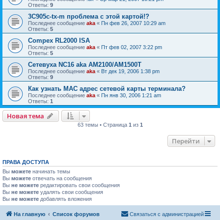
Ответы:
9
3C905c-tx-m проблема с этой картой!?
Последнее сообщение
aka
«
Пн фев 26, 2007 10:29 am
Ответы:
5
Compex RL2000 ISA
Последнее сообщение
aka
«
Пт фев 02, 2007 3:22 pm
Ответы:
5
Сетевуха NC16 aka AM2100/AM1500T
Последнее сообщение
aka
«
Вт дек 19, 2006 1:38 pm
Ответы:
9
Как узнать MAC адрес сетевой карты терминала?
Последнее сообщение
aka
«
Пн янв 30, 2006 1:21 am
Ответы:
1
Новая тема
63 темы • Страница
1
из
1
Перейти
ПРАВА ДОСТУПА
Вы
можете
начинать темы
Вы
можете
отвечать на сообщения
Вы
не можете
редактировать свои сообщения
Вы
не можете
удалять свои сообщения
Вы
не можете
добавлять вложения
На главную
Список форумов
Связаться с администрацией