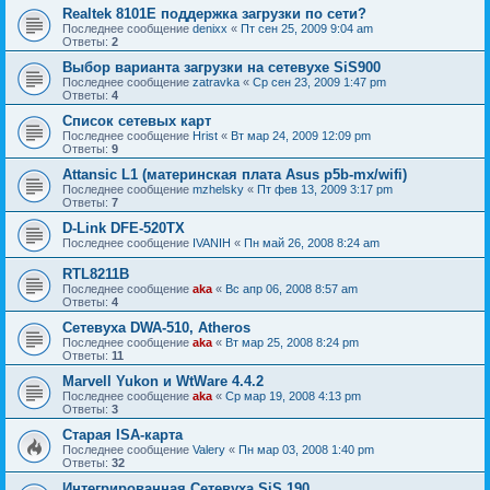
Realtek 8101E поддержка загрузки по сети?
Последнее сообщение
denixx
«
Пт сен 25, 2009 9:04 am
Ответы:
2
Выбор варианта загрузки на сетевухе SiS900
Последнее сообщение
zatravka
«
Ср сен 23, 2009 1:47 pm
Ответы:
4
Список сетевых карт
Последнее сообщение
Hrist
«
Вт мар 24, 2009 12:09 pm
Ответы:
9
Attansic L1 (материнская плата Asus p5b-mx/wifi)
Последнее сообщение
mzhelsky
«
Пт фев 13, 2009 3:17 pm
Ответы:
7
D-Link DFE-520TX
Последнее сообщение
IVANIH
«
Пн май 26, 2008 8:24 am
RTL8211B
Последнее сообщение
aka
«
Вс апр 06, 2008 8:57 am
Ответы:
4
Сетевуха DWA-510, Atheros
Последнее сообщение
aka
«
Вт мар 25, 2008 8:24 pm
Ответы:
11
Marvell Yukon и WtWare 4.4.2
Последнее сообщение
aka
«
Ср мар 19, 2008 4:13 pm
Ответы:
3
Старая ISA-карта
Последнее сообщение
Valery
«
Пн мар 03, 2008 1:40 pm
Ответы:
32
Интегрированная Сетевуха SiS 190