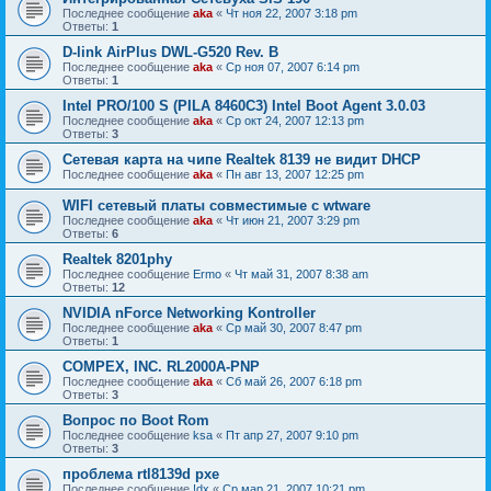
Последнее сообщение
aka
«
Чт ноя 22, 2007 3:18 pm
Ответы:
1
D-link AirPlus DWL-G520 Rev. B
Последнее сообщение
aka
«
Ср ноя 07, 2007 6:14 pm
Ответы:
1
Intel PRO/100 S (PILA 8460C3) Intel Boot Agent 3.0.03
Последнее сообщение
aka
«
Ср окт 24, 2007 12:13 pm
Ответы:
3
Сетевая карта на чипе Realtek 8139 не видит DHCP
Последнее сообщение
aka
«
Пн авг 13, 2007 12:25 pm
WIFI сетевый платы совместимые с wtware
Последнее сообщение
aka
«
Чт июн 21, 2007 3:29 pm
Ответы:
6
Realtek 8201phy
Последнее сообщение
Ermo
«
Чт май 31, 2007 8:38 am
Ответы:
12
NVIDIA nForce Networking Kontroller
Последнее сообщение
aka
«
Ср май 30, 2007 8:47 pm
Ответы:
1
COMPEX, INC. RL2000A-PNP
Последнее сообщение
aka
«
Сб май 26, 2007 6:18 pm
Ответы:
3
Вопрос по Boot Rom
Последнее сообщение
ksa
«
Пт апр 27, 2007 9:10 pm
Ответы:
3
проблема rtl8139d pxe
Последнее сообщение
!dx
«
Ср мар 21, 2007 10:21 pm