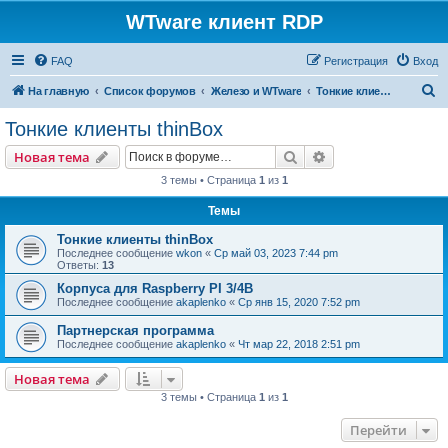
WTware клиент RDP
FAQ
Регистрация
Вход
П
На главную
Список форумов
Железо и WTware
Тонкие клиенты thinBox
о
Тонкие клиенты thinBox
и
Поиск
Расширенный пои
Новая тема
с
3 темы • Страница
1
из
1
к
Темы
Тонкие клиенты thinBox
Последнее сообщение
wkon
«
Ср май 03, 2023 7:44 pm
Ответы:
13
Корпуса для Raspberry PI 3/4B
Последнее сообщение
akaplenko
«
Ср янв 15, 2020 7:52 pm
Партнерская программа
Последнее сообщение
akaplenko
«
Чт мар 22, 2018 2:51 pm
Новая тема
3 темы • Страница
1
из
1
Перейти