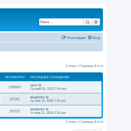
Поиск
Расширенный по
Регистрация
Вход
3 темы • Страница
1
из
1
ПРОСМОТРЫ
ПОСЛЕДНЕЕ СООБЩЕНИЕ
П
wkon
П
154983
о
Ср май 03, 2023 7:44 pm
с
р
л
П
akaplenko
П
37541
е
о
Ср янв 15, 2020 7:52 pm
о
д
с
н
р
л
П
akaplenko
с
е
П
35322
е
о
Чт мар 22, 2018 2:51 pm
е
о
д
с
с
м
н
р
л
о
с
е
3 темы • Страница
1
из
1
е
о
о
е
о
д
б
с
м
н
щ