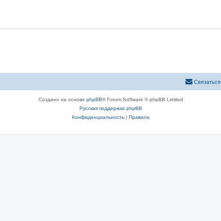
е
ы
т
ы
Связаться
Создано на основе
phpBB
® Forum Software © phpBB Limited
Русская поддержка phpBB
Конфиденциальность
|
Правила