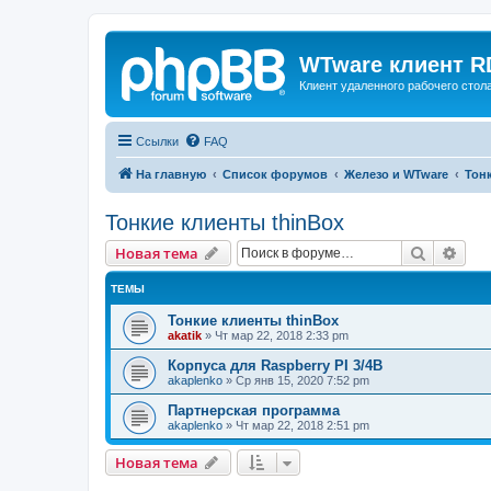
WTware клиент R
Клиент удаленного рабочего стола
Ссылки
FAQ
На главную
Список форумов
Железо и WTware
Тон
Тонкие клиенты thinBox
Поиск
Рас
Новая тема
ТЕМЫ
Тонкие клиенты thinBox
akatik
»
Чт мар 22, 2018 2:33 pm
Корпуса для Raspberry PI 3/4B
akaplenko
»
Ср янв 15, 2020 7:52 pm
Партнерская программа
akaplenko
»
Чт мар 22, 2018 2:51 pm
Новая тема