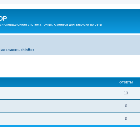
DP
 и операционная система тонких клиентов для загрузки по сети
кие клиенты thinBox
ширенный поиск
ОТВЕТЫ
О
13
т
О
0
в
т
е
О
0
в
т
т
е
ы
в
т