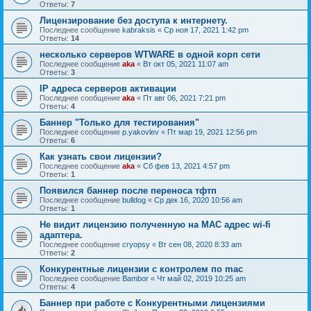
Ответы:
7
Лицензирование без доступа к интернету.
Последнее сообщение
kabraksis
«
Ср ноя 17, 2021 1:42 pm
Ответы:
14
несколько серверов WTWARE в одной корп сети
Последнее сообщение
aka
«
Вт окт 05, 2021 11:07 am
Ответы:
3
IP адреса серверов активации
Последнее сообщение
aka
«
Пт авг 06, 2021 7:21 pm
Ответы:
4
Баннер "Только для тестирования"
Последнее сообщение
p.yakovlev
«
Пт мар 19, 2021 12:56 pm
Ответы:
6
Как узнать свои лицензии?
Последнее сообщение
aka
«
Сб фев 13, 2021 4:57 pm
Ответы:
1
Появился баннер после переноса тфтп
Последнее сообщение
bulldog
«
Ср дек 16, 2020 10:56 am
Ответы:
1
Не видит лицензию полученную на MAC адрес wi-fi
адаптера.
Последнее сообщение
cryopsy
«
Вт сен 08, 2020 8:33 am
Ответы:
2
Конкурентные лицензии с контролем по mac
Последнее сообщение
Bambor
«
Чт май 02, 2019 10:25 am
Ответы:
4
Баннер при работе с Конкурентными лицензиями