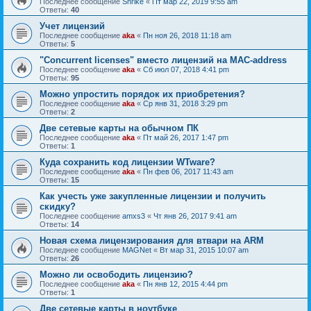
Последнее сообщение
Shrike
«
Пт мар 22, 2019 9:55 am
Ответы:
40
Учет лицензий
Последнее сообщение
aka
«
Пн ноя 26, 2018 11:18 am
Ответы:
5
"Concurrent licenses" вместо лицензий на MAC-address
Последнее сообщение
aka
«
Сб июл 07, 2018 4:41 pm
Ответы:
95
Можно упростить порядок их приобретения?
Последнее сообщение
aka
«
Ср янв 31, 2018 3:29 pm
Ответы:
2
Две сетевые карты на обычном ПК
Последнее сообщение
aka
«
Пт май 26, 2017 1:47 pm
Ответы:
1
Куда сохранить код лицензии WTware?
Последнее сообщение
aka
«
Пн фев 06, 2017 11:43 am
Ответы:
15
Как учесть уже закупленные лицензии и получить
скидку?
Последнее сообщение
amxs3
«
Чт янв 26, 2017 9:41 am
Ответы:
14
Новая схема лицензирования для втвари на ARM
Последнее сообщение
MAGNet
«
Вт мар 31, 2015 10:07 am
Ответы:
26
Можно ли освободить лицензию?
Последнее сообщение
aka
«
Пн янв 12, 2015 4:44 pm
Ответы:
1
Две сетевые карты в ноутбуке