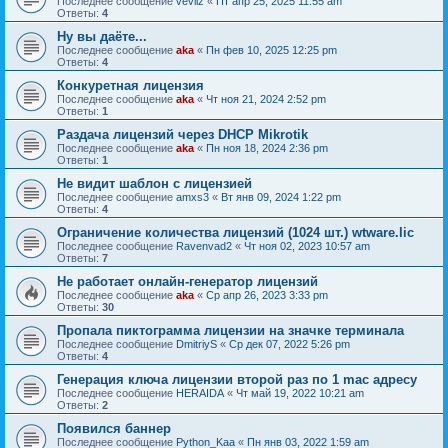
Последнее сообщение
vevilz
«
Пт апр 25, 2025 11:55 am
Ответы:
4
Ну вы даёте...
Последнее сообщение
aka
«
Пн фев 10, 2025 12:25 pm
Ответы:
4
Конкуретная лицензия
Последнее сообщение
aka
«
Чт ноя 21, 2024 2:52 pm
Ответы:
1
Раздача лицензий через DHCP Mikrotik
Последнее сообщение
aka
«
Пн ноя 18, 2024 2:36 pm
Ответы:
1
Не видит шаблон с лицензией
Последнее сообщение
amxs3
«
Вт янв 09, 2024 1:22 pm
Ответы:
4
Ограничение количества лицензий (1024 шт.) wtware.lic
Последнее сообщение
Ravenvad2
«
Чт ноя 02, 2023 10:57 am
Ответы:
7
Не работает онлайн-генератор лицензий
Последнее сообщение
aka
«
Ср апр 26, 2023 3:33 pm
Ответы:
30
Пропала пиктограмма лицензии на значке терминала
Последнее сообщение
DmitriyS
«
Ср дек 07, 2022 5:26 pm
Ответы:
4
Генерация ключа лицензии второй раз по 1 mac адресу
Последнее сообщение
HERAIDA
«
Чт май 19, 2022 10:21 am
Ответы:
2
Появился баннер
Последнее сообщение
Python_Kaa
«
Пн янв 03, 2022 1:59 am