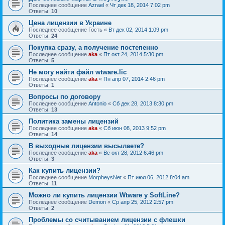
Последнее сообщение
Azrael
«
Чт дек 18, 2014 7:02 pm
Ответы:
10
Цена лицензии в Украине
Последнее сообщение
Гость
«
Вт дек 02, 2014 1:09 pm
Ответы:
24
Покупка сразу, а получение постепенно
Последнее сообщение
aka
«
Пт окт 24, 2014 5:30 pm
Ответы:
5
Не могу найти файл wtware.lic
Последнее сообщение
aka
«
Пн апр 07, 2014 2:46 pm
Ответы:
1
Вопросы по договору
Последнее сообщение
Antonio
«
Сб дек 28, 2013 8:30 pm
Ответы:
13
Политика замены лицензий
Последнее сообщение
aka
«
Сб июн 08, 2013 9:52 pm
Ответы:
14
В выходные лицензии высылаете?
Последнее сообщение
aka
«
Вс окт 28, 2012 6:46 pm
Ответы:
3
Как купить лицензии?
Последнее сообщение
MorpheysNet
«
Пт июл 06, 2012 8:04 am
Ответы:
11
Можно ли купить лицензии Wtware у SoftLine?
Последнее сообщение
Demon
«
Ср апр 25, 2012 2:57 pm
Ответы:
2
Проблемы со считыванием лицензии с флешки