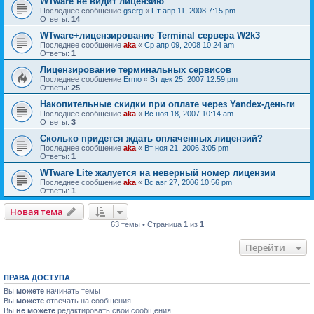
WTware не видит лицензию
Последнее сообщение
gserg
«
Пт апр 11, 2008 7:15 pm
Ответы:
14
WTware+лицензирование Terminal сервера W2k3
Последнее сообщение
aka
«
Ср апр 09, 2008 10:24 am
Ответы:
1
Лицензирование терминальных сервисов
Последнее сообщение
Ermo
«
Вт дек 25, 2007 12:59 pm
Ответы:
25
Накопительные скидки при оплате через Yandex-деньги
Последнее сообщение
aka
«
Вс ноя 18, 2007 10:14 am
Ответы:
3
Сколько придется ждать оплаченных лицензий?
Последнее сообщение
aka
«
Вт ноя 21, 2006 3:05 pm
Ответы:
1
WTware Lite жалуется на неверный номер лицензии
Последнее сообщение
aka
«
Вс авг 27, 2006 10:56 pm
Ответы:
1
Новая тема
63 темы • Страница
1
из
1
Перейти
ПРАВА ДОСТУПА
Вы
можете
начинать темы
Вы
можете
отвечать на сообщения
Вы
не можете
редактировать свои сообщения