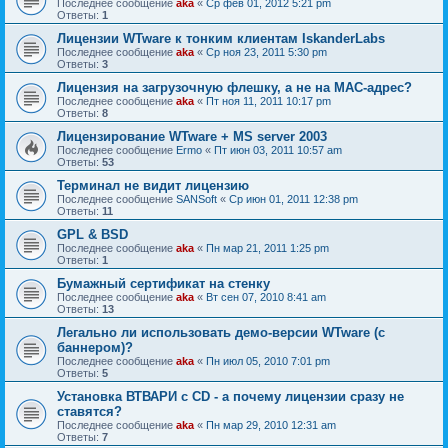
Последнее сообщение
aka
«
Ср фев 01, 2012 5:21 pm
Ответы:
1
Лицензии WTware к тонким клиентам IskanderLabs
Последнее сообщение
aka
«
Ср ноя 23, 2011 5:30 pm
Ответы:
3
Лицензия на загрузочную флешку, а не на MAC-адрес?
Последнее сообщение
aka
«
Пт ноя 11, 2011 10:17 pm
Ответы:
8
Лицензирование WTware + MS server 2003
Последнее сообщение
Ermo
«
Пт июн 03, 2011 10:57 am
Ответы:
53
Терминал не видит лицензию
Последнее сообщение
SANSoft
«
Ср июн 01, 2011 12:38 pm
Ответы:
11
GPL & BSD
Последнее сообщение
aka
«
Пн мар 21, 2011 1:25 pm
Ответы:
1
Бумажный сертификат на стенку
Последнее сообщение
aka
«
Вт сен 07, 2010 8:41 am
Ответы:
13
Легально ли использовать демо-версии WTware (с
баннером)?
Последнее сообщение
aka
«
Пн июл 05, 2010 7:01 pm
Ответы:
5
Установка ВТВАРИ с CD - а почему лицензии сразу не
ставятся?
Последнее сообщение
aka
«
Пн мар 29, 2010 12:31 am
Ответы:
7