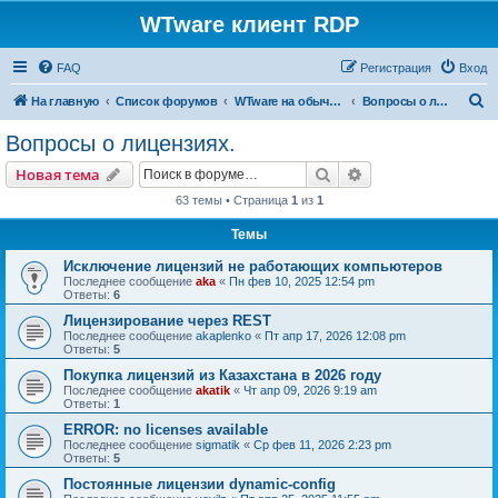
WTware клиент RDP
FAQ
Регистрация
Вход
П
На главную
Список форумов
WTware на обычных x86-совместимых компьютерах (PC)
Вопросы о лицензиях.
о
Вопросы о лицензиях.
и
Поиск
Расширенный пои
Новая тема
с
63 темы • Страница
1
из
1
к
Темы
Исключение лицензий не работающих компьютеров
Последнее сообщение
aka
«
Пн фев 10, 2025 12:54 pm
Ответы:
6
Лицензирование через REST
Последнее сообщение
akaplenko
«
Пт апр 17, 2026 12:08 pm
Ответы:
5
Покупка лицензий из Казахстана в 2026 году
Последнее сообщение
akatik
«
Чт апр 09, 2026 9:19 am
Ответы:
1
ERROR: no licenses available
Последнее сообщение
sigmatik
«
Ср фев 11, 2026 2:23 pm
Ответы:
5
Постоянные лицензии dynamic-config