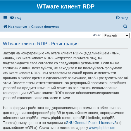
WTware клиент RDP
FAQ
Вход
П
На главную
Список форумов
о
Язык:
и
WTware клиент RDP - Регистрация
с
Заходя на конференцию «WTware клиент RDP» (в дальнейшем «мы»,
к
«наш», «WTware клиент RDP», «https://forum.wtware.ru»), вы
подтверждаете своё согласие со следующими условиями. Если вы не
согласны с ними, пожалуйста, не заходите и не пользуйтесь форумами
«WTware клиент RDP». Мы оставляем за собой право изменять эти
правила в любое время и сделаем всё возможное, чтобы уведомить вас об
этом. Вместе с тем, ответственность за регулярный просмотр настойщих
условий на предмет изменений лежит на вас, так как использование
конференции «WTware клиент RDP» после обновления/исправления
условий означает ваше согласие с ними.
Наши форумы работают под управлением программного обеспечения
для создания конференций phpBB (в дальнейшем «они», «программное
обеспечение phpBB», «www.phpbb.com», «phpBB Limited», «phpBB
Teams»), выпущенного по лицензии «
GNU General Public License v2
» (в
дальнейшем «GPL»). Скачать его можно по адресу
www.phpbb.com
.