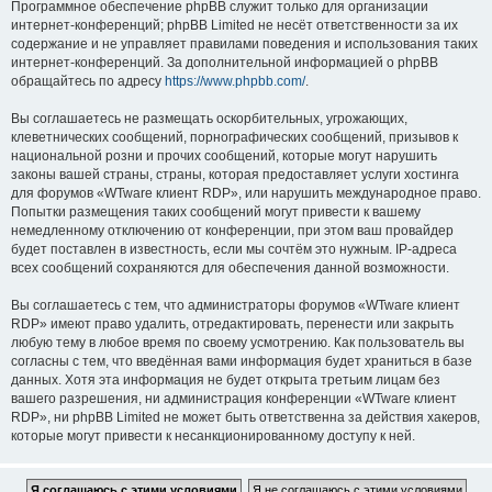
Программное обеспечение phpBB служит только для организации
интернет-конференций; phpBB Limited не несёт ответственности за их
содержание и не управляет правилами поведения и использования таких
интернет-конференций. За дополнительной информацией о phpBB
обращайтесь по адресу
https://www.phpbb.com/
.
Вы соглашаетесь не размещать оскорбительных, угрожающих,
клеветнических сообщений, порнографических сообщений, призывов к
национальной розни и прочих сообщений, которые могут нарушить
законы вашей страны, страны, которая предоставляет услуги хостинга
для форумов «WTware клиент RDP», или нарушить международное право.
Попытки размещения таких сообщений могут привести к вашему
немедленному отключению от конференции, при этом ваш провайдер
будет поставлен в известность, если мы сочтём это нужным. IP-адреса
всех сообщений сохраняются для обеспечения данной возможности.
Вы соглашаетесь с тем, что администраторы форумов «WTware клиент
RDP» имеют право удалить, отредактировать, перенести или закрыть
любую тему в любое время по своему усмотрению. Как пользователь вы
согласны с тем, что введённая вами информация будет храниться в базе
данных. Хотя эта информация не будет открыта третьим лицам без
вашего разрешения, ни администрация конференции «WTware клиент
RDP», ни phpBB Limited не может быть ответственна за действия хакеров,
которые могут привести к несанкционированному доступу к ней.