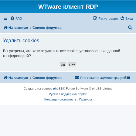
WTware клиент RDP
FAQ
Регистрация
Вход
П
На главную
Список форумов
о
Удалить cookies
и
с
Вы уверены, что хотите удалить все cookie, установленные данной
конференцией?
к
На главную
Список форумов
Связаться с администрацией
Создано на основе
phpBB
® Forum Software © phpBB Limited
Русская поддержка phpBB
Конфиденциальность
|
Правила