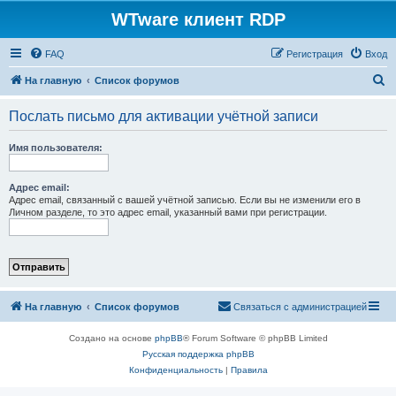
WTware клиент RDP
FAQ
Регистрация
Вход
П
На главную
Список форумов
о
Послать письмо для активации учётной записи
и
с
Имя пользователя:
к
Адрес email:
Адрес email, связанный с вашей учётной записью. Если вы не изменили его в
Личном разделе, то это адрес email, указанный вами при регистрации.
На главную
Список форумов
Связаться с администрацией
Создано на основе
phpBB
® Forum Software © phpBB Limited
Русская поддержка phpBB
Конфиденциальность
|
Правила