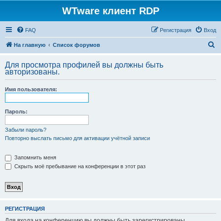
WTware клиент RDP
FAQ
Регистрация
Вход
П
На главную
Список форумов
о
Для просмотра профилей вы должны быть
и
авторизованы.
с
Имя пользователя:
к
Пароль:
Забыли пароль?
Повторно выслать письмо для активации учётной записи
Запомнить меня
Скрыть моё пребывание на конференции в этот раз
РЕГИСТРАЦИЯ
Для входа на конференцию вы должны быть зарегистрированы.