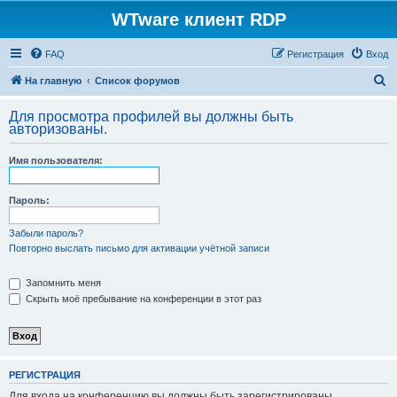
WTware клиент RDP
FAQ
Регистрация
Вход
П
На главную
Список форумов
о
Для просмотра профилей вы должны быть
и
авторизованы.
с
Имя пользователя:
к
Пароль:
Забыли пароль?
Повторно выслать письмо для активации учётной записи
Запомнить меня
Скрыть моё пребывание на конференции в этот раз
РЕГИСТРАЦИЯ
Для входа на конференцию вы должны быть зарегистрированы.