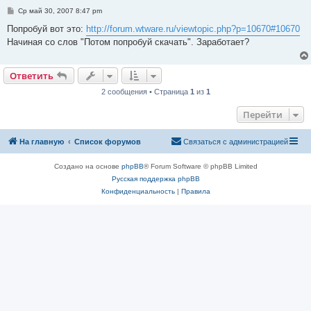
С
Ср май 30, 2007 8:47 pm
о
о
Попробуй вот это:
http://forum.wtware.ru/viewtopic.php?p=10670#10670
б
Начиная со слов "Потом попробуй скачать". Заработает?
щ
е
н
и
Ответить
е
2 сообщения • Страница
1
из
1
Перейти
На главную
Список форумов
Связаться с администрацией
Создано на основе
phpBB
® Forum Software © phpBB Limited
Русская поддержка phpBB
Конфиденциальность
|
Правила