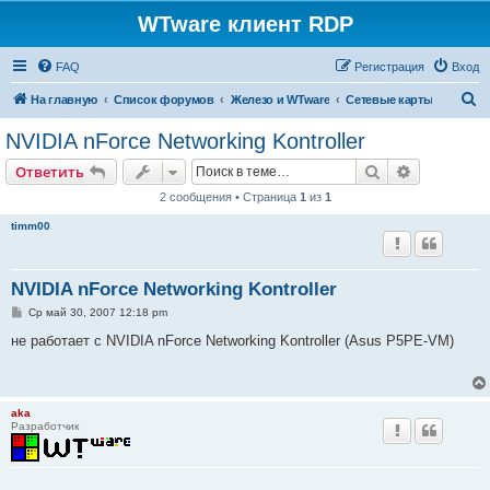
WTware клиент RDP
FAQ
Регистрация
Вход
П
На главную
Список форумов
Железо и WTware
Сетевые карты
о
NVIDIA nForce Networking Kontroller
и
Поиск
Расширен
Ответить
с
2 сообщения • Страница
1
из
1
к
timm00
NVIDIA nForce Networking Kontroller
С
Ср май 30, 2007 12:18 pm
о
о
не работает с NVIDIA nForce Networking Kontroller (Asus P5PE-VM)
б
щ
е
н
и
aka
е
Разработчик