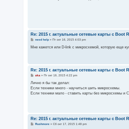
б
щ
е
н
и
е
Re: 2015 г. актуальные сетевые карты с Boot
С
need help
»
Пт окт 16, 2015 4:03 pm
о
о
Мне кажется или D-link с микросхемой, которую еще куп
б
щ
е
н
и
е
Re: 2015 г. актуальные сетевые карты с Boot
С
aka
»
Пт окт 16, 2015 4:22 pm
о
о
Лично я бы так делал:
б
Если техники много - научиться шить микросхемы.
щ
е
Если техники мало - ставить карты без микросхемы и 
н
и
е
Re: 2015 г. актуальные сетевые карты с Boot
С
Rushmore
»
Сб окт 17, 2015 1:48 pm
о