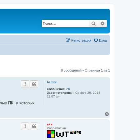
Поиск
Расширенный по
Регистрация
Вход
8 сообщений • Страница
1
из
1
bambr
Сообщения:
26
Зарегистрирован:
Ср фев 26, 2014
11:07 am
рые ПК, у которых
В
е
р
aka
н
Разработчик
у
т
ь