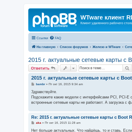
WTware клиент R
Клиент удаленного рабочего стола
Ссылки
FAQ
На главную
Список форумов
Железо и WTware
Сет
2015 г. актуальные сетевые карты с 
П
Ответить
2015 г. актуальные сетевые карты с Boo
С
bambr
»
Пт окт 16, 2015 9:34 am
о
о
Здравствуйте.
б
Подскажите какие модели с интерфейсами PCI, PCI-E с
щ
е
встроенные сетевые карты не работают. А загрузка с ф
н
и
е
Re: 2015 г. актуальные сетевые карты с Boot
С
aka
»
Пт окт 16, 2015 11:28 am
о
о
Нет больше актуальных. Что найдёшь, то и ставь. Если