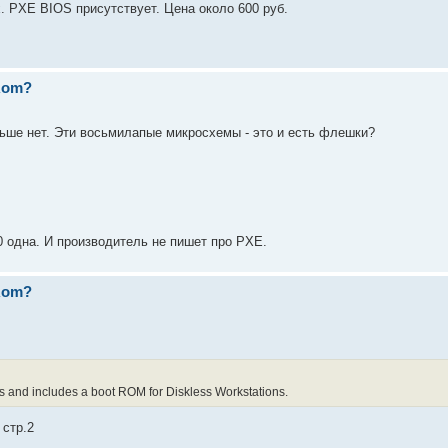
x. PXE BIOS присутствует. Цена около 600 руб.
 Rom?
ольше нет. Эти восьмилапые микросхемы - это и есть флешки?
0 одна. И производитель не пишет про PXE.
 Rom?
s and includes a boot ROM for Diskless Workstations.
 стр.2