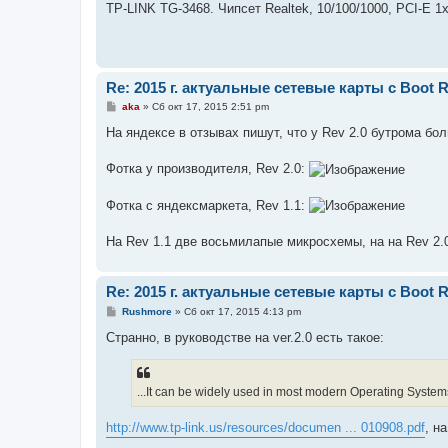
о
TP-LINK TG-3468. Чипсет Realtek, 10/100/1000, PCI-E 1
б
щ
е
н
и
е
Re: 2015 г. актуальные сетевые карты с Boot
С
aka
»
Сб окт 17, 2015 2:51 pm
о
о
На яндексе в отзывах пишут, что у Rev 2.0 бутрома б
б
щ
е
Фотка у производителя, Rev 2.0:
н
и
е
Фотка с яндексмаркета, Rev 1.1:
На Rev 1.1 две восьмилапые микросхемы, на на Rev 2.
Re: 2015 г. актуальные сетевые карты с Boot
С
Rushmore
»
Сб окт 17, 2015 4:13 pm
о
о
Странно, в руководстве на ver.2.0 есть такое:
б
щ
е
н
...It can be widely used in most modern Operating System
и
е
http://www.tp-link.us/resources/documen ... 010908.pdf
, на