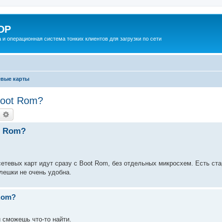
DP
 и операционная система тонких клиентов для загрузки по сети
евые карты
Boot Rom?
оиск
Расширенный поиск
t Rom?
етевых карт идут сразу с Boot Rom, без отдельных микросхем. Есть ста
лешки не очень удобна.
 Rom?
 сможешь что-то найти.