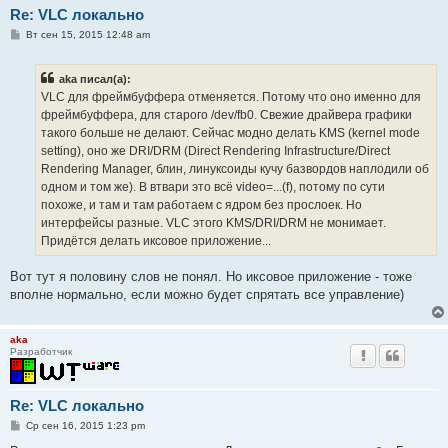
Re: VLC локально
С
Вт сен 15, 2015 12:48 am
о
о
б
aka писал(а):
щ
е
VLC для фреймбуффера отменяется. Потому что оно именно для
н
фреймбуффера, для старого /dev/fb0. Свежие драйвера графики
и
е
такого больше не делают. Сейчас модно делать KMS (kernel mode
setting), оно же DRI/DRM (Direct Rendering Infrastructure/Direct
Rendering Manager, блин, линуксоиды кучу базвордов наплодили об
одном и том же). В втвари это всё video=...(f), потому по сути
похоже, и там и там работаем с ядром без прослоек. Но
интерфейсы разные. VLC этого KMS/DRI/DRM не монимает.
Придётся делать иксовое приложение...
Вот тут я половину слов не понял. Но иксовое приложение - тоже
вполне нормально, если можно будет спрятать все управление)
aka
Разработчик
Re: VLC локально
С
Ср сен 16, 2015 1:23 pm
о