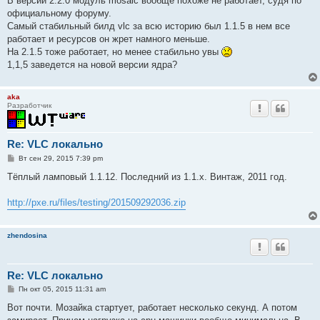
В версии 2.2.0 модуль mosaic вообще похоже не работает, судя по
н
официальному форуму.
и
е
Самый стабильный билд vlc за всю историю был 1.1.5 в нем все
работает и ресурсов он жрет намного меньше.
На 2.1.5 тоже работает, но менее стабильно увы
1,1,5 заведется на новой версии ядра?
aka
Разработчик
Re: VLC локально
С
Вт сен 29, 2015 7:39 pm
о
о
Тёплый ламповый 1.1.12. Последний из 1.1.х. Винтаж, 2011 год.
б
щ
е
http://pxe.ru/files/testing/201509292036.zip
н
и
е
zhendosina
Re: VLC локально
С
Пн окт 05, 2015 11:31 am
о
о
Вот почти. Мозайка стартует, работает несколько секунд. А потом
б