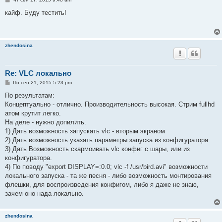
о
о
кайф. Буду тестить!
б
щ
е
н
и
zhendosina
е
Re: VLC локально
С
Пн сен 21, 2015 5:23 pm
о
о
По результатам:
б
Концептуально - отлично. Производительность высокая. Стрим fullhd
щ
е
атом крутит легко.
н
На деле - нужно допилить.
и
е
1) Дать возможность запускать vlc - вторым экраном
2) Дать возможность указать параметры запуска из конфигуратора
3) Дать Возможность скармоивать vlc конфиг с шары, или из
конфигуратора.
4) По поводу "export DISPLAY=:0.0; vlc -f /usr/bird.avi" возможности
локального запуска - та же песня - либо возможность монтирования
флешки, для воспроизведения конфигом, либо я даже не знаю,
зачем оно нада локально.
zhendosina