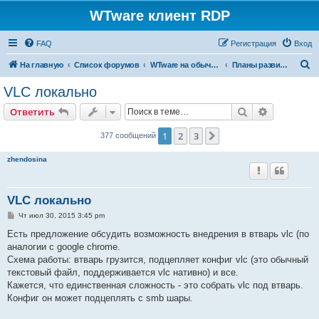
WTware клиент RDP
FAQ
Регистрация
Вход
П
На главную
Список форумов
WTware на обычных x86-совместимых компьютерах (PC)
Планы развития. Пожелания.
о
VLC локально
и
Поиск
Расширен
Ответить
с
к
1
2
3
След.
377 сообщений
zhendosina
VLC локально
С
Чт июл 30, 2015 3:45 pm
о
о
Есть предложение обсудить возможность внедрения в втварь vlc (по
б
аналогии с google chrome.
щ
е
Схема работы: втварь грузится, подцепляет конфиг vlc (это обычный
н
текстовый файл, поддерживается vlc нативно) и все.
и
е
Кажется, что единственная сложность - это собрать vlc под втварь.
Конфиг он может подцеплять с smb шары.