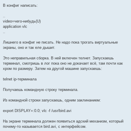
В конфиг написать:
..
video=чего-нибудь(U)
application vlc
..
Лишнего в конфиг не писать. Не надо пока трогать виртуальные
экраны, оно и так еле дышит.
Это неправильная сборка. В ней включен телнет. Запускаешь
терминал, смотришь в лог пока оно не докачает всё, там почти как
хром по размеру. Затем на другой машине запускаешь:
telnet ip-терминала
Получаешь командную строку терминала.
Из командной строки запускаешь, одним заклинанием:
export DISPLAY=:0.0; vlc -f /usr/bird.avi
На экране терминала должен появиться адский механизм, который
почему-то называется bird.avi, с интерфейсом.