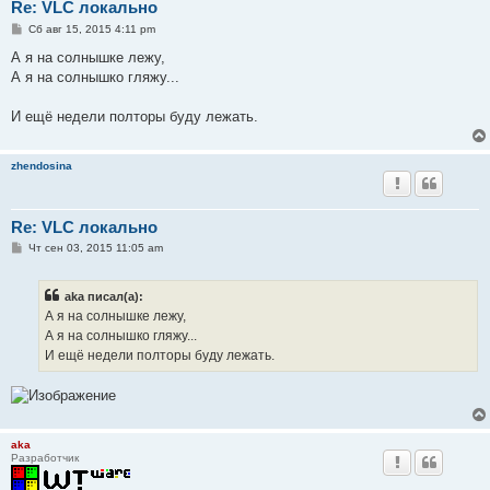
Re: VLC локально
С
Сб авг 15, 2015 4:11 pm
о
о
А я на солнышке лежу,
б
А я на солнышко гляжу...
щ
е
н
И ещё недели полторы буду лежать.
и
е
zhendosina
Re: VLC локально
С
Чт сен 03, 2015 11:05 am
о
о
б
aka писал(а):
щ
е
А я на солнышке лежу,
н
А я на солнышко гляжу...
и
е
И ещё недели полторы буду лежать.
aka
Разработчик