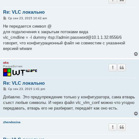
Re: VLC локально
С
Ср сен 23, 2015 10:42 am
о
о
Не передается символ @
б
для подключения к закрытым потоками вида
щ
е
vlc_cmdline = -I dummy rtsp://admin:password@10.1.1.32:8556/6
н
говорит, что конфигурационный файл не совместим с указанной
и
е
версией wtware
aka
Разработчик
Re: VLC локально
С
Ср сен 23, 2015 1:41 pm
о
о
Добавлю. Это предупреждение только у конфигуратора, сама втварь
б
съест любые символы. И через файл vlc_vlm_conf можно что угодно
щ
е
передавать, втварь его не разбирает, передаёт как оно есть.
н
и
е
zhendosina