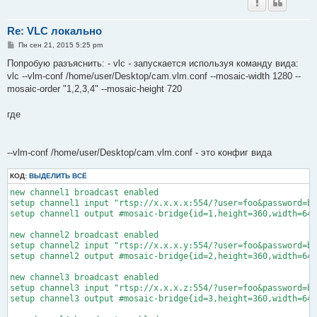
Re: VLC локально
С
Пн сен 21, 2015 5:25 pm
о
о
Попробую разъяснить: - vlc - запускается используя команду вида:
б
vlc --vlm-conf /home/user/Desktop/cam.vlm.conf --mosaic-width 1280 --
щ
е
mosaic-order "1,2,3,4" --mosaic-height 720
н
и
е
где
--vlm-conf /home/user/Desktop/cam.vlm.conf - это конфиг вида
КОД:
ВЫДЕЛИТЬ ВСЁ
new channel1 broadcast enabled                                
setup channel1 input "rtsp://x.x.x.x:554/?user=foo&password=ba
setup channel1 output #mosaic-bridge{id=1,height=360,width=640
new channel2 broadcast enabled                                
setup channel2 input "rtsp://x.x.x.y:554/?user=foo&password=ba
setup channel2 output #mosaic-bridge{id=2,height=360,width=640
new channel3 broadcast enabled                                
setup channel3 input "rtsp://x.x.x.z:554/?user=foo&password=ba
setup channel3 output #mosaic-bridge{id=3,height=360,width=640