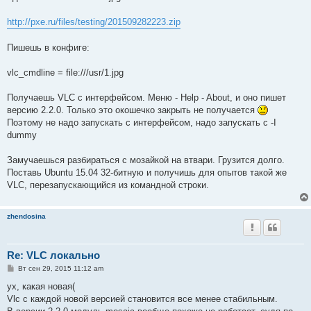
б
щ
е
http://pxe.ru/files/testing/201509282223.zip
н
и
е
Пишешь в конфиге:
vlc_cmdline = file:///usr/1.jpg
Получаешь VLC с интерфейсом. Меню - Help - About, и оно пишет
версию 2.2.0. Только это окошечко закрыть не получается
Поэтому не надо запускать с интерфейсом, надо запускать с -I
dummy
Замучаешься разбираться с мозайкой на втвари. Грузится долго.
Поставь Ubuntu 15.04 32-битную и получишь для опытов такой же
VLC, перезапускающийся из командной строки.
zhendosina
Re: VLC локально
С
Вт сен 29, 2015 11:12 am
о
о
ух, какая новая(
б
Vlc с каждой новой версией становится все менее стабильным.
щ
е