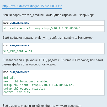
щ
е
http://pxe.ru/files/testing/201509230051.zip
н
и
е
Новый параметр vlc_cmdline, командная строка vlc. Например:
КОД:
ВЫДЕЛИТЬ ВСЁ
vlc_cmdline = -I dummy rtsp://10.1.1.32:8556/6
Ещё добавил параметр vlc_vlm_conf, имя конфига. Например:
КОД:
ВЫДЕЛИТЬ ВСЁ
vlc_vlm_conf = c3
В каталоге VLC (в корне TFTP, рядом с Chrome и Everyone) при этом
лежит файл с3, в котоорм написано:
КОД:
ВЫДЕЛИТЬ ВСЁ
del all

new   ch2 broadcast enabled

setup ch2 input  rtsp://10.1.1.32:8554/123

setup ch2 output #display

control ch2 play
Всё вместе, у меня такой конфиг на vmware работает: