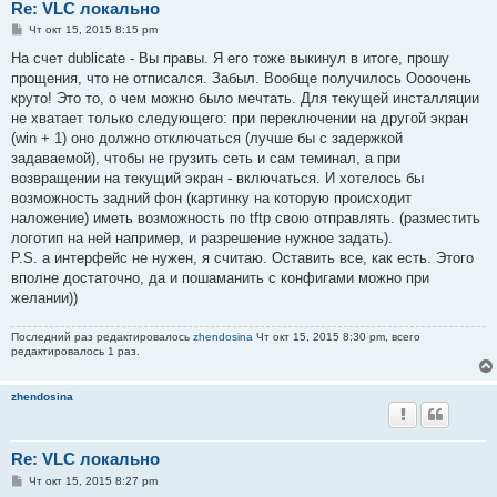
Re: VLC локально
С
Чт окт 15, 2015 8:15 pm
о
о
На счет dublicate - Вы правы. Я его тоже выкинул в итоге, прошу
б
прощения, что не отписался. Забыл. Вообще получилось Оооочень
щ
е
круто! Это то, о чем можно было мечтать. Для текущей инсталляции
н
не хватает только следующего: при переключении на другой экран
и
е
(win + 1) оно должно отключаться (лучше бы с задержкой
задаваемой), чтобы не грузить сеть и сам теминал, а при
возвращении на текущий экран - включаться. И хотелось бы
возможность задний фон (картинку на которую происходит
наложение) иметь возможность по tftp свою отправлять. (разместить
логотип на ней например, и разрешение нужное задать).
P.S. а интерфейс не нужен, я считаю. Оставить все, как есть. Этого
вполне достаточно, да и пошаманить с конфигами можно при
желании))
Последний раз редактировалось
zhendosina
Чт окт 15, 2015 8:30 pm, всего
редактировалось 1 раз.
zhendosina
Re: VLC локально
С
Чт окт 15, 2015 8:27 pm
о