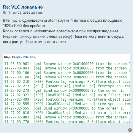
#setup bg option mosaic-hborder=3

setup bg option mosaic-position=1

Re: VLC локально
setup bg option mosaic-rows=2

С
Пн окт 05, 2015 2:37 pm
setup bg option mosaic-cols=2

о
setup bg option mosaic-order=c1,c2,c3,c4

о
Intel nuc с одноядерным atom крутит 4 потока с общей площадью
setup bg option mosaic-delay=0

б
1920х1080 без проблем.
щ
setup bg option mosaic-keep-picture

е
Косяк остался с непонятным артефактом при воспроизведении.
н
# Input options

(черный прямоугольник слева вверху) Пока не могу понять откуда
и
new c1 broadcast enabled

е
ноги растут. При этом в логи летит
setup c1 input "rtsp://admin:12345@192.168.0.202:554/mpeg4/ch1
setup c1 output #duplicate{dst=mosaic-bridge{id=c1,width=960,h
КОД:
ВЫДЕЛИТЬ ВСЁ
new c2 broadcast enabled

setup c2 input "rtsp://admin:12345@192.168.0.202:554/mpeg4/ch1
14-26-59-981| [gm] Remove window 0x01400000 from the screen 1.

setup c2 output #duplicate{dst=mosaic-bridge{id=c2,width=960,h
14-27-00-043| [gm] Remove window 0x01000000 from the screen 1.

14-27-00-106| [gm] Remove window 0x00800000 from the screen 1.

new c3 broadcast enabled

14-27-00-168| [gm] Remove window 0x00c00000 from the screen 1.

setup c3 input "rtsp://admin:12345@192.168.0.202:554/mpeg4/ch1
14-27-02-210| [X00] Fontconfig warning: FcPattern object size 
setup c3 output #duplicate{dst=mosaic-bridge{id=c3,width=960,h
14-27-02-273| [X00] [0xaa69e84c] [Media: bg] freetype spu text
14-27-02-273| [gm] Bind window 0x00800000 to the screen 1.

new c4 broadcast enabled

14-27-02-321| [X00] [0xa53831e4] [Media: bg] main filter error
setup c4 input "rtsp://admin:12345@192.168.0.202:554/mpeg4/ch1
14-27-02-493| [X00] Fontconfig warning: FcPattern object size 
setup c4 output #duplicate{dst=mosaic-bridge{id=c4,width=960,h
14-27-02-555| [X00] [0xa530aac4] [Media: bg] freetype spu text
14-27-02-555| [gm] Bind window 0x00c00000 to the screen 1.

# Launch everything

14-27-02-618| [X00] [0xa69ad3bc] [Media: bg] main filter error
control bg play

14-27-02-883| [gm] Remove window 0x00c00000 from the screen 1.

control c1 play

14-27-05-776| [X00] Fontconfig warning: FcPattern object size 
control c2 play

14-27-05-838| [X00] [0xa54ad374] [Media: bg] freetype spu text
control c3 play

14-27-05-838| [gm] Bind window 0x00c00000 to the screen 1.
