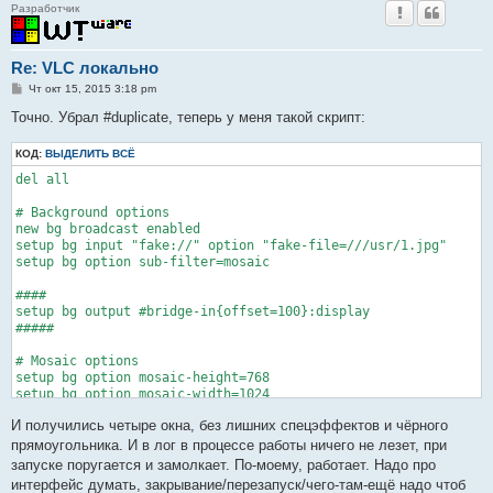
Разработчик
Re: VLC локально
С
Чт окт 15, 2015 3:18 pm
о
о
Точно. Убрал #duplicate, теперь у меня такой скрипт:
б
щ
КОД:
е
ВЫДЕЛИТЬ ВСЁ
н
del all

и
е
# Background options

new bg broadcast enabled

setup bg input "fake://" option "fake-file=///usr/1.jpg"

setup bg option sub-filter=mosaic

####

setup bg output #bridge-in{offset=100}:display

#####

# Mosaic options

setup bg option mosaic-height=768

setup bg option mosaic-width=1024

setup bg option mosaic-rows=2

И получились четыре окна, без лишних спецэффектов и чёрного
setup bg option mosaic-cols=2

setup bg option mosaic-order=c1,c2,c3,c4

прямоугольника. И в лог в процессе работы ничего не лезет, при
setup bg option mosaic-delay=0

запуске поругается и замолкает. По-моему, работает. Надо про
setup bg option mosaic-keep-picture

интерфейс думать, закрывание/перезапуск/чего-там-ещё надо чтоб