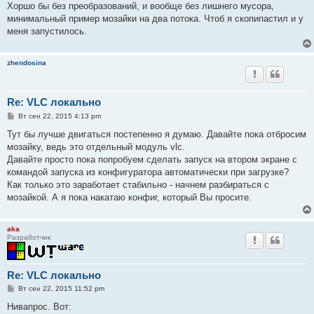
Хоршо бы без преобразований, и вообще без лишнего мусора,
минимальный пример мозайки на два потока. Чтоб я скопипастил и у
меня запустилось.
zhendosina
Re: VLC локально
С
Вт сен 22, 2015 4:13 pm
о
о
Тут бы лучше двигаться постепенно я думаю. Давайте пока отбросим
б
мозайку, ведь это отдельный модуль vlc.
щ
е
Давайте просто пока попробуем сделать запуск на втором экране с
н
командой запуска из конфигуратора автоматически при загрузке?
и
е
Как только это заработает стабильно - начнем разбираться с
мозайкой. А я пока накатаю конфиг, который Вы просите.
aka
Разработчик
Re: VLC локально
С
Вт сен 22, 2015 11:52 pm
о
о
Нивапрос. Вот:
б