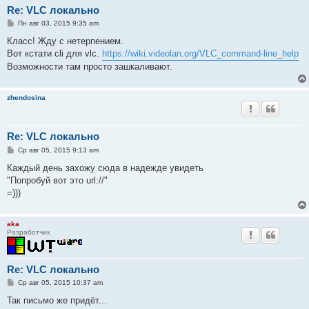
Re: VLC локально
С
Пн авг 03, 2015 9:35 am
о
о
Класс! Жду с нетерпением.
б
Вот кстати cli для vlc.
https://wiki.videolan.org/VLC_command-line_help
щ
е
Возможности там просто зашкаливают.
н
и
е
zhendosina
Re: VLC локально
С
Ср авг 05, 2015 9:13 am
о
о
Каждый день захожу сюда в надежде увидеть
б
"Попробуй вот это url://"
щ
е
=)))
н
и
е
aka
Разработчик
Re: VLC локально
С
Ср авг 05, 2015 10:37 am
о
о
Так письмо же придёт...
б