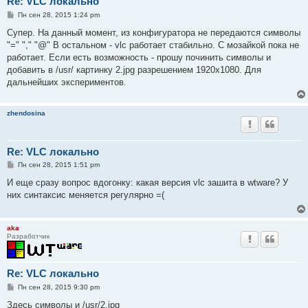
Re: VLC локально
С
Пн сен 28, 2015 1:24 pm
о
о
Супер. На данный момент, из конфигуратора не передаются символы
б
"=" "," "@" В остальном - vlc работает стабильно. С мозайкой пока не
щ
е
работает. Если есть возможность - прошу починить символы и
н
добавить в /usr/ картинку 2.jpg разрешением 1920х1080. Для
и
е
дальнейших экспериментов.
zhendosina
Re: VLC локально
С
Пн сен 28, 2015 1:51 pm
о
о
И еще сразу вопрос вдогонку: какая версия vlc зашита в wtware? У
б
них синтаксис меняется регулярно =(
щ
е
н
и
aka
е
Разработчик
Re: VLC локально
С
Пн сен 28, 2015 9:30 pm
о
о
Здесь символы и /usr/2.jpg