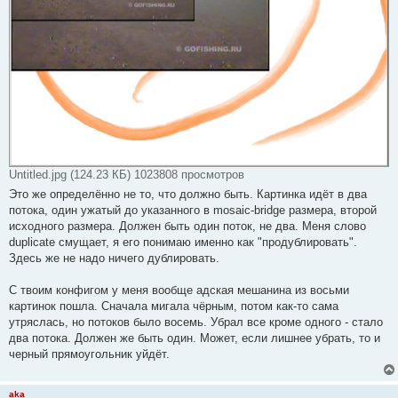
setup c1 output #duplicate{dst=mosaic-bridge{id=c1,width=500,h
# Launch everything

control bg play

control c1 play
Untitled.jpg (124.23 КБ) 1023808 просмотров
Это же определённо не то, что должно быть. Картинка идёт в два
потока, один ужатый до указанного в mosaic-bridge размера, второй
исходного размера. Должен быть один поток, не два. Меня слово
duplicate смущает, я его понимаю именно как "продублировать".
Здесь же не надо ничего дублировать.
С твоим конфигом у меня вообще адская мешанина из восьми
картинок пошла. Сначала мигала чёрным, потом как-то сама
утряслась, но потоков было восемь. Убрал все кроме одного - стало
два потока. Должен же быть один. Может, если лишнее убрать, то и
черный прямоугольник уйдёт.
aka