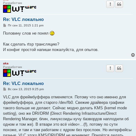
Разработчик
Re: VLC локально
С
Пт сен 11, 2015 1:21 pm
о
о
Половину слов не понял
б
щ
е
Как сделать rtsp трансляцию?
н
И конфиг простой напиши пожалуйста, для опытов.
и
е
aka
Разработчик
Re: VLC локально
С
Вс сен 13, 2015 9:25 pm
о
о
VLC для фреймбуффера отменяется. Потому что оно именно для
б
фреймбуффера, для старого /dev/fb0. Свежие драйвера графики
щ
е
такого больше не делают. Сейчас модно делать KMS (kernel mode
н
setting), оно же DRI/DRM (Direct Rendering Infrastructure/Direct
и
е
Rendering Manager, блин, линуксоиды кучу базвордов наплодили об
одном и том же). В втвари это всё video=...(f), потому по сути
похоже, и там и там работаем с ядром без прослоек. Но интерфейсы
разные. VLC этого KMS/DRI/DRM не монимает. Придётся делать