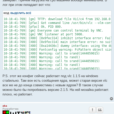
замирает. Причем нагрузка на cpu машинки вообще минимальна. В
щ
е
лог при этом попадает вот что:
н
и
КОД:
е
ВЫДЕЛИТЬ ВСЁ
10-18-41-769| [gm] TFTP: download file VLC/c4 from 192.168.0.3
10-18-41-769| [pfac] Got command line /usr/bin/vlc --vlm-conf=
10-18-41-769| [pfac] Ok, PID 800.

10-18-41-769| [gm] Everyone can control terminal by VNC.

10-18-41-769| [gm] VNC listener at port 5900.

10-18-41-769| [X00] [0x9fec314] inhibit interface error: Faile
10-18-41-769| [X00] [0x9fec314] main interface error: no suita
10-18-41-769| [X00] [0xa14436c] dummy interface: using the dum
10-18-41-769| [X00] Fontconfig warning: FcPattern object size 
10-18-41-769| [X00] Warning: call to srand(1444059015)

10-18-41-769| [X00] Warning: call to rand()

10-18-41-769| [X00] Warning: call to srand(1444059015)

10-18-41-769| [X00] Warning: call to rand()

10-18-41-769| [X00] Warning: call to srand(1444059015)

10-18-41-769| [X00] Warning: call to rand()

P.S. этот же конфиг сейчас работает под vlc 1.1.5 на windows
10-18-41-769| [X00] Warning: call to srand(1444059015)

10-18-41-769| [X00] Warning: call to rand()

стабильно. Там вон есть сообщения ядра, может старая версия vlc
10-18-41-769| [X00] Warning: call to srand(1444059015)

все же не до конца совместима с новым ядром? В таком случае
10-18-41-769| [X00] Warning: call to rand()

можно было бы попробовать версию 2.1.5. На ней мозайка работает.
10-18-41-769| [X00] [0xb0615434] [Media: bg] freetype spu text
плохо, но работает.
10-18-41-769| [gm] Bind window 0x00400000 to the screen 1.

10-18-41-769| [X00] [0xa148444] [Media: bg] main filter error:
10-18-41-769| [KERNEL] [   50.707167] vlc[832]: segfault at 20
aka
10-18-41-769| [X00] close kotopipe (n = 0, errno 0).

Разработчик
10-18-41-769| [gm] Remove window 0x00400000 from the screen 1.
