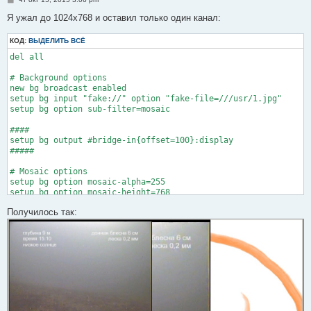
о
о
Я ужал до 1024х768 и оставил только один канал:
б
щ
КОД:
е
ВЫДЕЛИТЬ ВСЁ
н
del all

и
е
# Background options

new bg broadcast enabled

setup bg input "fake://" option "fake-file=///usr/1.jpg"

setup bg option sub-filter=mosaic

####

setup bg output #bridge-in{offset=100}:display

#####

# Mosaic options

setup bg option mosaic-alpha=255

setup bg option mosaic-height=768

setup bg option mosaic-width=1024

Получилось так:
setup bg option mosaic-position=1

setup bg option mosaic-rows=2

setup bg option mosaic-cols=2

setup bg option mosaic-order=c1,c2,c3,c4

setup bg option mosaic-delay=0

setup bg option mosaic-keep-picture

# Input options

new c1 broadcast enabled

setup c1 input "rtsp://10.1.1.32:8556/6"
