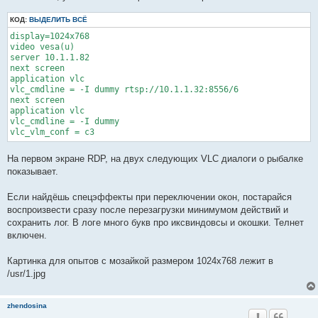
КОД:
ВЫДЕЛИТЬ ВСЁ
display=1024x768

video vesa(u)

server 10.1.1.82

next screen

application vlc

vlc_cmdline = -I dummy rtsp://10.1.1.32:8556/6

next screen

application vlc

vlc_cmdline = -I dummy

vlc_vlm_conf = c3
На первом экране RDP, на двух следующих VLC диалоги о рыбалке
показывает.
Если найдёшь спецэффекты при переключении окон, постарайся
воспроизвести сразу после перезагрузки минимумом действий и
сохранить лог. В логе много букв про иксвиндовсы и окошки. Телнет
включен.
Картинка для опытов с мозайкой размером 1024х768 лежит в
/usr/1.jpg
zhendosina