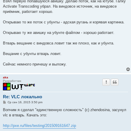
о
Взял первую попавшуюся авишку. Делаю поток, как на ютубе. Галку
б
Activate Transcoding убрал. На виндовсе источник, на виндовсе
щ
е
приёмник, работает хорошо.
н
и
е
Открываю то же поток с убунты - адская ругань и корявая картинка.
Открываю ту же авишку на убунте файлом - хорошо работает.
Втварь вещание с виндовса ловит так же плохо, как и убунта.
Вещание с убунты втварь ловит.
Сейчас немного причешу и выложу.
aka
Разработчик
Re: VLC локально
С
Ср сен 16, 2015 3:50 pm
о
о
Вопчим я сделал "единственную сложность" (с) zhendosina, засунул
б
vlc в втварь. Качать это:
щ
е
н
http://pxe.ru/files/testing/201509161647.zip
и
е