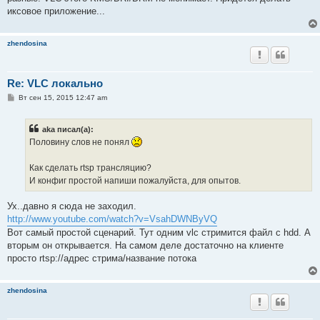
иксовое приложение...
zhendosina
Re: VLC локально
С
Вт сен 15, 2015 12:47 am
о
о
б
aka писал(а):
щ
е
Половину слов не понял
н
и
е
Как сделать rtsp трансляцию?
И конфиг простой напиши пожалуйста, для опытов.
Ух..давно я сюда не заходил.
http://www.youtube.com/watch?v=VsahDWNByVQ
Вот самый простой сценарий. Тут одним vlc стримится файл с hdd. А
вторым он открывается. На самом деле достаточно на клиенте
просто rtsp://адрес стрима/название потока
zhendosina