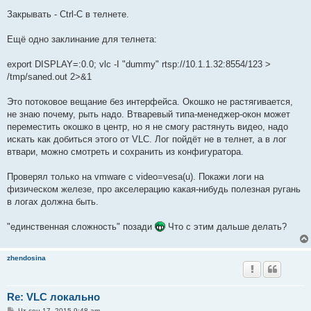
Закрывать - Ctrl-C в телнете.
Ещё одно заклинание для телнета:
export DISPLAY=:0.0; vlc -I "dummy" rtsp://10.1.1.32:8554/123 >
/tmp/saned.out 2>&1
Это потоковое вещание без интерфейса. Окошко не растягивается,
не знаю почему, рыть надо. Втваревый типа-менеджер-окон может
переместить окошко в центр, но я не смогу растянуть видео, надо
искать как добиться этого от VLC. Лог пойдёт не в телнет, а в лог
втвари, можно смотреть и сохранить из конфигуратора.
Проверял только на vmware с video=vesa(u). Покажи логи на
физическом железе, про акселерацию какая-нибудь полезная ругань
в логах должна быть.
"единственная сложность" позади
Что с этим дальше делать?
zhendosina
Re: VLC локально
С
Чт сен 17, 2015 9:48 am