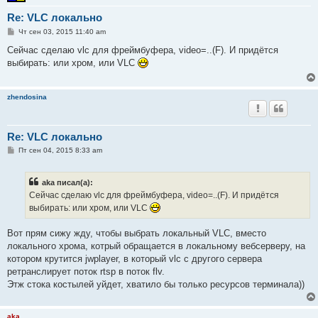
Re: VLC локально
С
Чт сен 03, 2015 11:40 am
о
о
Сейчас сделаю vlc для фреймбуфера, video=..(F). И придётся
б
выбирать: или хром, или VLC
щ
е
н
и
zhendosina
е
Re: VLC локально
С
Пт сен 04, 2015 8:33 am
о
о
б
aka писал(а):
щ
е
Сейчас сделаю vlc для фреймбуфера, video=..(F). И придётся
н
выбирать: или хром, или VLC
и
е
Вот прям сижу жду, чтобы выбрать локальный VLC, вместо
локального хрома, котрый обращается в локальному вебсерверу, на
котором крутится jwplayer, в который vlc с другого сервера
ретранслирует поток rtsp в поток flv.
Этж стока костылей уйдет, хватило бы только ресурсов терминала))
aka