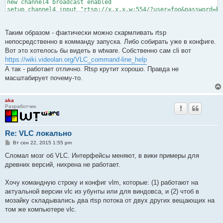
new channel4 broadcast enabled                                
setup channel4 input "rtsp://x.x.x.w:554/?user=foo&password=ba
setup channel4 output #mosaic-bridge{id=4,height=360,width=640
new mosaic broadcast enabled

Таким образом - фактически можно скармливать rtsp
setup mosaic input file:///home/user/Pictures/bg.jpg

непосредственно в комманду запуска. Либо собирать уже в конфиге.
setup mosaic option image-duration=-1

Вот это хотелось бы видеть в wtware. Собственно сам cli вот
setup mosaic option image-fps=0

https://wiki.videolan.org/VLC_command-line_help
setup mosaic option mosaic-rows=2

А так - работает отлично. Rtsp крутит хорошо. Правда не
setup mosaic option mosaic-cols=2

setup mosaic option mosaic-position=1

масштабирует почему-то.
setup mosaic output #transcode{sfilter=mosaic,vcodec=mp4v,VB=8
control channel1 play

aka
control channel2 play

Разработчик
control channel3 play

control channel4 play

control mosaic play
Re: VLC локально
С
Вт сен 22, 2015 1:55 pm
о
о
Сломал мозг об VLC. Интерфейсы меняют, в вики примеры для
б
древних версий, нихрена не работает.
щ
е
н
Хочу командную строку и конфиг vlm, которые: (1) работают на
и
е
актуальной версии vlc из убунты или для виндовса, и (2) чтоб в
мозайку складывались два rtsp потока от двух других вещающих на
том же компьютере vlc.