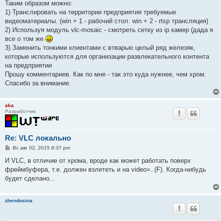
Таким образом можно:
1) Транслировать на территории предприятия требуемые
видеоматериалы. (win + 1 - рабочий стол. win + 2 - rtsp трансляция)
2) Используя модуль vlc-mosaic - смотреть сетку из ip камер (дада я
все о том же
3) Заменить тонкими клиентами с втварью целый ряд железяк,
которые используются для организации развлекательного контента
на предприятии
Прошу комментариев. Как по мне - так это куда нужнее, чем хром.
Спасибо за внимание.
aka
Разработчик
Re: VLC локально
С
Вс авг 02, 2015 8:37 pm
о
о
И VLC, в отличие от хрома, вроде как может работать поверх
б
фреймбуфера, т.е. должен взлететь и на video=..(F). Когда-нибудь
щ
е
будет сделано...
н
и
е
zhendosina