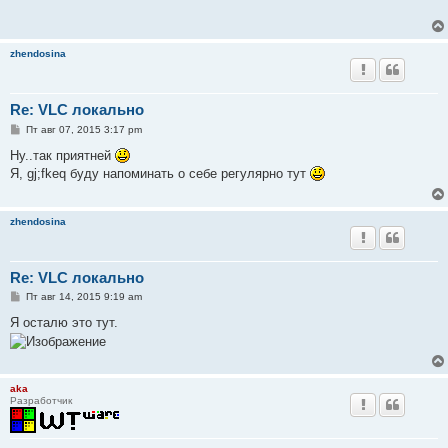
щ
е
н
и
zhendosina
е
Re: VLC локально
С
Пт авг 07, 2015 3:17 pm
о
о
Ну..так приятней
б
Я, gj;fkeq буду напоминать о себе регулярно тут
щ
е
н
и
zhendosina
е
Re: VLC локально
С
Пт авг 14, 2015 9:19 am
о
о
Я осталю это тут.
б
щ
е
н
и
aka
е
Разработчик