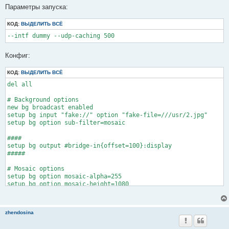
о
Параметры запуска:
б
щ
КОД:
е
ВЫДЕЛИТЬ ВСЁ
н
--intf dummy --udp-caching 500
и
е
Конфиг:
КОД:
ВЫДЕЛИТЬ ВСЁ
del all

# Background options

new bg broadcast enabled

setup bg input "fake://" option "fake-file=///usr/2.jpg"

setup bg option sub-filter=mosaic

####

setup bg output #bridge-in{offset=100}:display

#####

# Mosaic options

setup bg option mosaic-alpha=255

setup bg option mosaic-height=1080

setup bg option mosaic-width=1920

#setup bg option mosaic-align=5

#setup bg option mosaic-xoffset=10

zhendosina
#setup bg option mosaic-yoffset=3

#setup bg option mosaic-vborder=3
