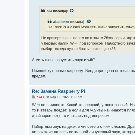
о
о
б
aka
писал(а):
щ
е
н
akaplenko
писал(а):
и
е
На Rock PI X с Intel Atom есть шанс запустить wtwa
Не проверял, но в целом по атомам Z8xxx серии: карт
у первых малин. Wi-Fi под вопросом. Набортного звука
выбор - всегда лучше брать настоящие x86.
А есть шанс запустить звук и wifi?
Пришли тут новые raspberry. Входящая цена оптовая вы
предел.
Re: Замена Raspberry Pi
С
aka
»
Пт мар 18, 2022 1:17 pm
о
о
WiFi не в чипсете. Какой-то внешний, у всех разный. Н
б
то и втварь поедет, а если для убунты начинаются пл
щ
е
драйверов нет), то и втварь под вопросом.
н
и
е
Набортный звук на джек в чипсете и с ним сложно. Дра
не похожие на весь остальной линуксовый звук, которы