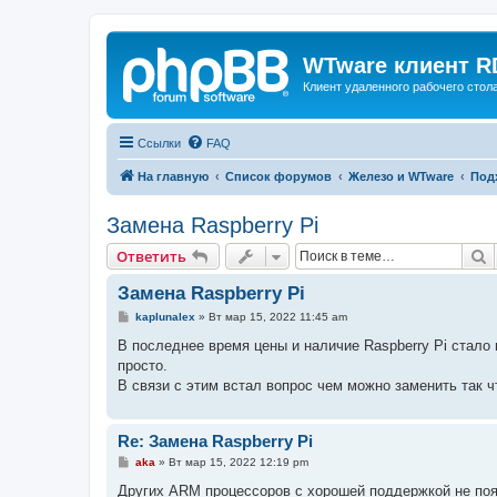
WTware клиент R
Клиент удаленного рабочего стола
Ссылки
FAQ
На главную
Список форумов
Железо и WTware
Под
Замена Raspberry Pi
П
Ответить
Замена Raspberry Pi
С
kaplunalex
»
Вт мар 15, 2022 11:45 am
о
о
В последнее время цены и наличие Raspberry Pi стало пр
б
просто.
щ
е
В связи с этим встал вопрос чем можно заменить так чт
н
и
е
Re: Замена Raspberry Pi
С
aka
»
Вт мар 15, 2022 12:19 pm
о
о
Других ARM процессоров с хорошей поддержкой не появ