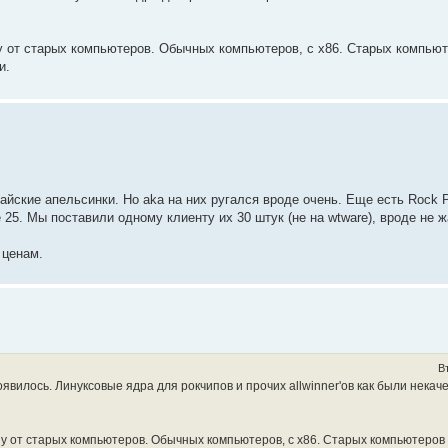
у от старых компьютеров. Обычных компьютеров, с x86. Старых компьют
и.
айские апельсинки. Но aka на них ругался вроде очень. Еще есть Rock PI
е 25. Мы поставили одному клиенту их 30 штук (не на wtware), вроде не 
 ценам.
В
вилось. Линуксовые ядра для рокчипов и прочих allwinner'ов как были некач
зу от старых компьютеров. Обычных компьютеров, с x86. Старых компьютеров 