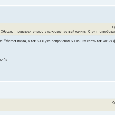
Ср
60. Обещают производительность на уровне третьей малины. Стоит попробова
е Ethernet порта, а так бы я уже попробовал бы на них сесть так как и
но 4к
Ср