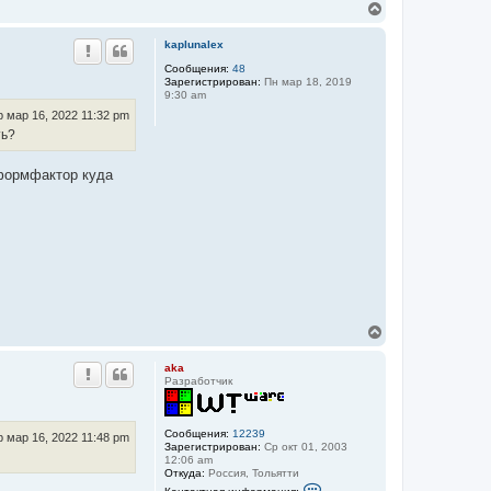
В
к
е
н
р
а
kaplunalex
н
ч
у
Сообщения:
48
а
Зарегистрирован:
Пн мар 18, 2019
т
л
9:30 am
ь
у
с
 мар 16, 2022 11:32 pm
я
ть?
к
н
х формфактор куда
а
ч
а
л
у
В
е
р
aka
н
Разработчик
у
т
ь
Сообщения:
12239
с
 мар 16, 2022 11:48 pm
Зарегистрирован:
Ср окт 01, 2003
я
12:06 am
к
Откуда:
Роcсия, Тольятти
н
К