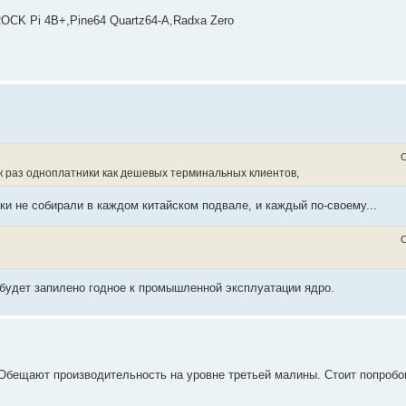
OCK Pi 4B+,Pine64 Quartz64-A,Radxa Zero
С
ак раз одноплатники как дешевых терминальных клиентов,
ки не собирали в каждом китайском подвале, и каждый по-своему...
С
х будет запилено годное к промышленной эксплуатации ядро.
. Обещают производительность на уровне третьей малины. Стоит попробо