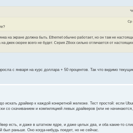
Ч
Ср 
re?
инка на экране должна быть. Ethernet обычно работает, но он там не настоящи
 на джек скорее всего не будет. Серия Z8xxx сильно отличается от настоящих
росла с января на курс доллара + 50 процентов. Так что видимо текущи
адо искать драйвер к каждой конкретной железке. Тест простой: если Ubun
яски со скачиванием и компиляцией левых драйверов (или не начинаются
йвер есть, и даже в штатном ядре, и даже целых два, и оба какие-то сл
й был раньше. Оно когда-нибудь поедет, но не сейчас.