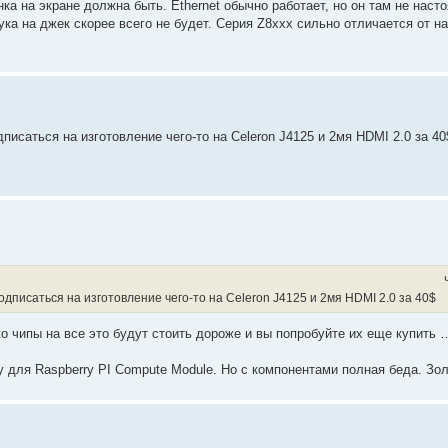
нка на экране должна быть. Ethernet обычно работает, но он там не наст
вука на джек скорее всего не будет. Серия Z8xxx сильно отличается от н
писаться на изготовление чего-то на Celeron J4125 и 2мя HDMI 2.0 за 40
одписаться на изготовление чего-то на Celeron J4125 и 2мя HDMI 2.0 за 40$
 чипы на все это будут стоить дороже и вы попробуйте их еще купить 
 для Raspberry PI Compute Module. Но с компонентами полная беда. Зо