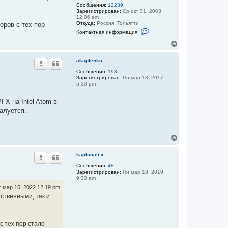
Сообщения:
12239
с
Зарегистрирован:
Ср окт 01, 2003
я
12:06 am
к
Откуда:
Роcсия, Тольятти
еров с тех пор
н
К
Контактная информация:
о
а
н
ч
В
т
а
е
а
л
р
к
akaplenko
у
н
т
у
Сообщения:
198
н
Зарегистрирован:
Пн мар 13, 2017
а
т
5:30 pm
я
ь
и
с
н
я
 X на Intel Atom в
ф
к
о
жалуется.
н
р
м
а
а
ч
ц
а
В
и
л
е
я
у
п
р
kaplunalex
о
н
л
у
Сообщения:
48
ь
Зарегистрирован:
Пн мар 18, 2019
т
з
9:30 am
ь
о
с
т мар 15, 2022 12:19 pm
в
а
я
ественными, так и
т
к
е
н
л
а
я
ч
с тех пор стало
a