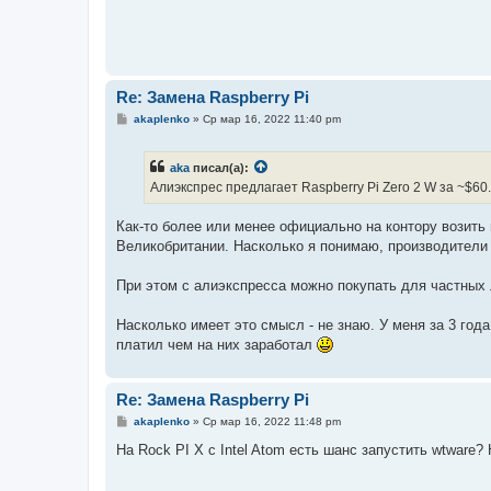
н
и
е
Re: Замена Raspberry Pi
С
akaplenko
»
Ср мар 16, 2022 11:40 pm
о
о
б
aka
писал(а):
щ
е
Алиэкспрес предлагает Raspberry Pi Zero 2 W за ~$
н
и
е
Как-то более или менее официально на контору возить 
Великобритании. Насколько я понимаю, производители 
При этом с алиэкспресса можно покупать для частных 
Насколько имеет это смысл - не знаю. У меня за 3 год
платил чем на них заработал
Re: Замена Raspberry Pi
С
akaplenko
»
Ср мар 16, 2022 11:48 pm
о
о
На Rock PI X с Intel Atom есть шанс запустить wtware?
б
щ
е