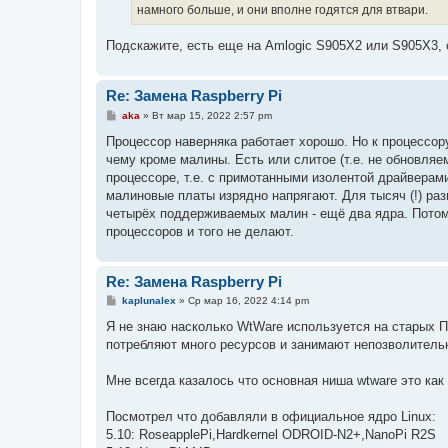
намного больше, и они вполне годятся для втвари.
Подскажите, есть еще на Amlogic S905X2 или S905X3, 
Re: Замена Raspberry Pi
С
aka
»
Вт мар 15, 2022 2:57 pm
о
о
Процессор наверняка работает хорошо. Но к процессор
б
чему кроме малины. Есть или слитое (т.е. не обновляе
щ
е
процессоре, т.е. с примотанными изолентой драйверам
н
малиновые платы изрядно напрягают. Для тысяч (!) разн
и
е
четырёх поддерживаемых малин - ещё два ядра. Потом
процессоров и того не делают.
Re: Замена Raspberry Pi
С
kaplunalex
»
Ср мар 16, 2022 4:14 pm
о
о
Я не знаю насколько WtWare используется на старых П
б
потребляют много ресурсов и занимают непозволительн
щ
е
н
Мне всегда казалось что основная ниша wtware это как
и
е
Посмотрел что добавляли в официальное ядро Linux:
5.10: RoseapplePi,Hardkernel ODROID-N2+,NanoPi R2S