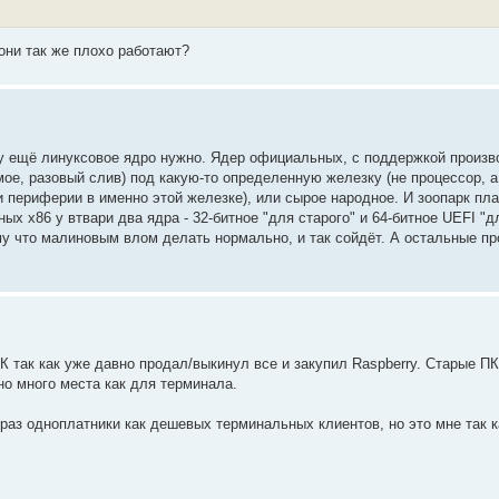
они так же плохо работают?
у ещё линуксовое ядро нужно. Ядер официальных, с поддержкой произво
мое, разовый слив) под какую-то определенную железку (не процессор, а
и периферии в именно этой железке), или сырое народное. И зоопарк пла
ых x86 у втвари два ядра - 32-битное "для старого" и 64-битное UEFI "д
у что малиновым влом делать нормально, и так сойдёт. А остальные п
К так как уже давно продал/выкинул все и закупил Raspberry. Старые П
о много места как для терминала.
 раз одноплатники как дешевых терминальных клиентов, но это мне так к