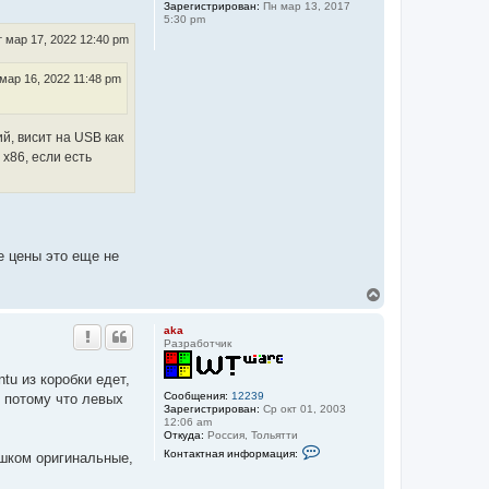
Зарегистрирован:
Пн мар 13, 2017
т
5:30 pm
ь
с
т мар 17, 2022 12:40 pm
я
к
мар 16, 2022 11:48 pm
н
а
ч
а
й, висит на USB как
л
 x86, если есть
у
е цены это еще не
В
е
р
aka
н
Разработчик
у
т
tu из коробки едет,
ь
Сообщения:
12239
, потому что левых
с
Зарегистрирован:
Ср окт 01, 2003
я
12:06 am
к
Откуда:
Роcсия, Тольятти
н
К
Контактная информация:
ишком оригинальные,
о
а
н
ч
т