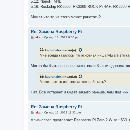
5.12: NanoPi M4B
5.16: Rockchip RK3566, RK3399 ROCK Pi 4A+, RK3399 R
Может что-то из этого может работать?
Re: Замена Raspberry Pi
С
aka
»
Ср мар 16, 2022 8:00 pm
о
о
б
kaplunalex
писал(а):
щ
е
Мне всегда казалось что основная ниша wtware это к
н
и
е
Могла бы быть основная ниша, если бы эти одноплатни
kaplunalex
писал(а):
Может что-то из этого может работать?
Нет. Всё устареет и будет забыто раньше, чем под ни
Re: Замена Raspberry Pi
С
aka
»
Ср мар 16, 2022 11:32 pm
о
о
Алиэкспрес предлагает Raspberry Pi Zero 2 W за ~$60
б
щ
е