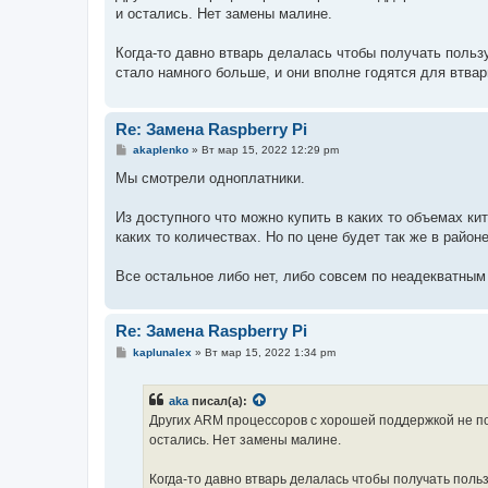
б
и остались. Нет замены малине.
щ
е
н
Когда-то давно втварь делалась чтобы получать польз
и
е
стало намного больше, и они вполне годятся для втвар
Re: Замена Raspberry Pi
С
akaplenko
»
Вт мар 15, 2022 12:29 pm
о
о
Мы смотрели одноплатники.
б
щ
е
Из доступного что можно купить в каких то объемах кит
н
каких то количествах. Но по цене будет так же в район
и
е
Все остальное либо нет, либо совсем по неадекватным
Re: Замена Raspberry Pi
С
kaplunalex
»
Вт мар 15, 2022 1:34 pm
о
о
б
aka
писал(а):
щ
е
Других ARM процессоров с хорошей поддержкой не поя
н
остались. Нет замены малине.
и
е
Когда-то давно втварь делалась чтобы получать поль