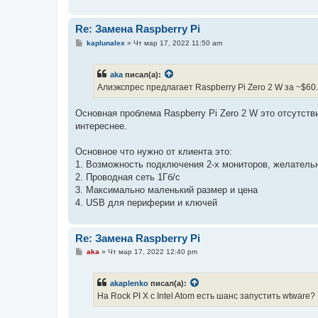
н
и
е
Re: Замена Raspberry Pi
С
kaplunalex
»
Чт мар 17, 2022 11:50 am
о
о
б
aka
писал(а):
щ
е
Алиэкспрес предлагает Raspberry Pi Zero 2 W за ~$
н
и
е
Основная проблема Raspberry Pi Zero 2 W это отсутстви
интереснее.
Основное что нужно от клиента это:
1. Возможность подключения 2-х мониторов, желатель
2. Проводная сеть 1Гб/с
3. Максимально маленький размер и цена
4. USB для периферии и ключей
Re: Замена Raspberry Pi
С
aka
»
Чт мар 17, 2022 12:40 pm
о
о
б
akaplenko
писал(а):
щ
е
На Rock PI X с Intel Atom есть шанс запустить wtware?
н
и