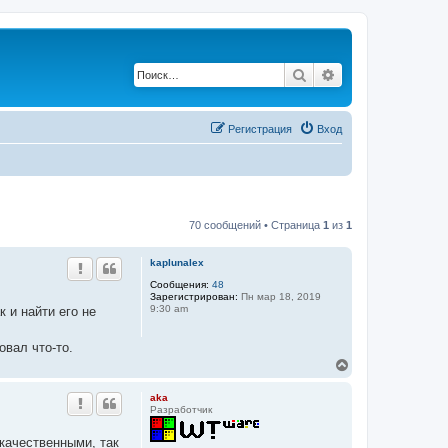
Поиск
Расширенный по
Регистрация
Вход
70 сообщений • Страница
1
из
1
kaplunalex
Сообщения:
48
Зарегистрирован:
Пн мар 18, 2019
9:30 am
к и найти его не
овал что-то.
В
е
р
aka
н
Разработчик
у
т
екачественными, так
ь