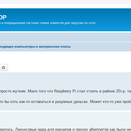
DP
 и операционная система тонких клиентов для загрузки по сети
ходящие компьютеры и материнские платы
оиск
Расширенный поиск
осто жутким. Мало того что Raspberry Pi стал стоить в районе 25т.р. та
о бы хоть как-то оставаться в разумных деньгах. Может кто-то уже проб
илось. Линуксовые ядра для рокчипов и прочих allwinner'ов как были н