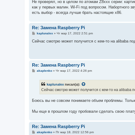
е
Не проверял, но в целом по атомам Z8xxx серии: карти
как у первых малин. Wi-Fi под вопросом. Набортного з
есть выбор - всегда лучше брать настоящие x86.
Re: Замена Raspberry Pi
С
kaplunalex
»
Чт мар 17, 2022 2:51 pm
о
о
Сейчас смотрю может получится с кем-то на alibaba под
б
щ
е
н
и
е
Re: Замена Raspberry Pi
С
akaplenko
»
Чт мар 17, 2022 4:26 pm
о
о
б
kaplunalex
писал(а):
щ
е
Сейчас смотрю может получится с кем-то на alibaba п
н
и
е
Боюсь вы не совсем понимаете объем проблемы. Только
Мы еще в прошлом году пробовали сделать свою плату
Re: Замена Raspberry Pi
С
akaplenko
»
Пт мар 18, 2022 12:56 pm