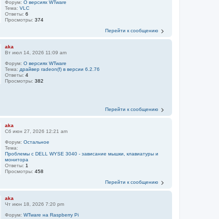
Форум:
О версиях WTware
Тема:
VLC
Ответы:
6
Просмотры:
374
Перейти к сообщению
aka
Вт июл 14, 2026 11:09 am
Форум:
О версиях WTware
Тема:
драйвер radeon(f) в версии 6.2.76
Ответы:
4
Просмотры:
382
Перейти к сообщению
aka
Сб июн 27, 2026 12:21 am
Форум:
Остальное
Тема:
Проблемы с DELL WYSE 3040 - зависание мышки, клавиатуры и
монитора
Ответы:
1
Просмотры:
458
Перейти к сообщению
aka
Чт июн 18, 2026 7:20 pm
Форум:
WTware на Raspberry Pi