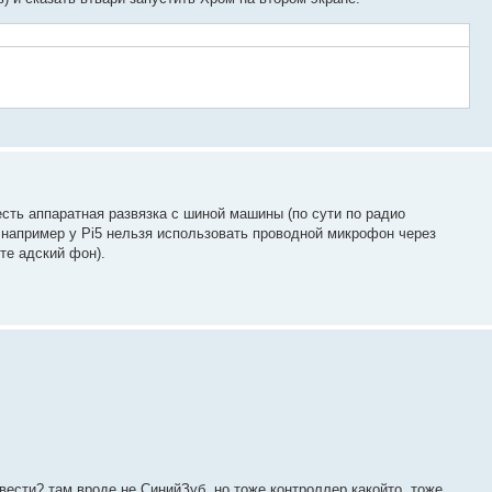
 есть аппаратная развязка с шиной машины (по сути по радио
 например у Pi5 нельзя использовать проводной микрофон через
те адский фон).
вести? там вроде не СинийЗуб, но тоже контроллер какойто, тоже