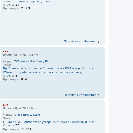
Тема:
нет звука, не проходит тест
Ответы:
13
Просмотры:
23603
Перейти к сообщению
aka
Пт апр 10, 2026 9:33 pm
Форум:
WTware на Raspberry Pi
Тема:
Проблема с локальным изображением на RPi4 при работе на
WTware 6.x (работает по сети, но локально пропадает)
Ответы:
3
Просмотры:
9578
Перейти к сообщению
aka
Чт апр 09, 2026 4:06 pm
Форум:
О версиях WTware
Тема:
6.0.34-6.0.42 - аппаратное ускорение h264 на Raspberry и Intel
Ответы:
57
Просмотры:
725016