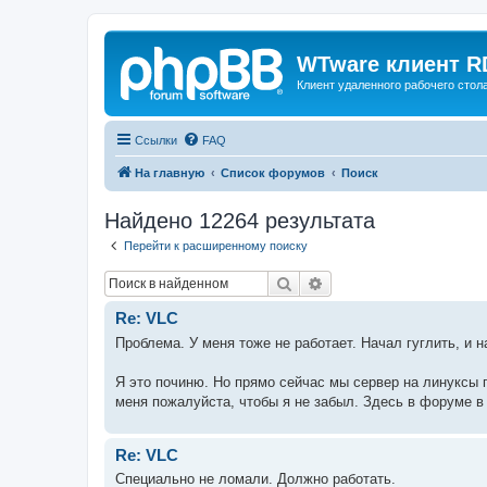
WTware клиент R
Клиент удаленного рабочего стола
Ссылки
FAQ
На главную
Список форумов
Поиск
Найдено 12264 результата
Перейти к расширенному поиску
Поиск
Расширенный поиск
Re: VLC
Проблема. У меня тоже не работает. Начал гуглить, и на
Я это починю. Но прямо сейчас мы сервер на линуксы 
меня пожалуйста, чтобы я не забыл. Здесь в форуме в э
Re: VLC
Специально не ломали. Должно работать.