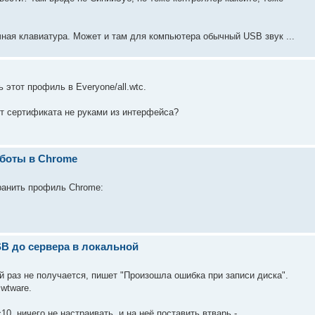
ная клавиатура. Может и там для компьютера обычный USB звук ...
этот профиль в Everyone/all.wtc.
т сертификата не руками из интерфейса?
аботы в Chrome
хранить профиль Chrome:
SB до сервера в локальной
й раз не получается, пишет "Произошла ошибка при записи диска".
wtware.
, ничего не настраивать, и на неё поставить втварь -