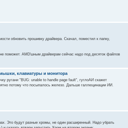
ости обновить прошивку драйвера. Скачал, поместил к папку,
а не поможет. AMD'шным драйверам сейчас надо под десяток файлов
 мышки, клавиатуры и монитора
ку ругани "BUG: unable to handle page fault", гуглоАИ скажет
роятно потому что посыпалось железо. Дальше галлюцинации ИИ.
ах. Это будут разные хромы, не один расширенный. Надо убрать
ь) и сказать втвари запустить Хром на втором экране: