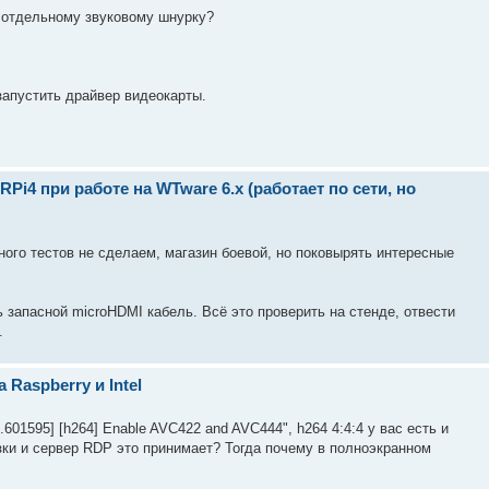
о отдельному звуковому шнурку?
запустить драйвер видеокарты.
i4 при работе на WTware 6.x (работает по сети, но
го тестов не сделаем, магазин боевой, но поковырять интересные
 запасной microHDMI кабель. Всё это проверить на стенде, отвести
.
а Raspberry и Intel
18.601595] [h264] Enable AVC422 and AVC444", h264 4:4:4 у вас есть и
узки и сервер RDP это принимает? Тогда почему в полноэкранном