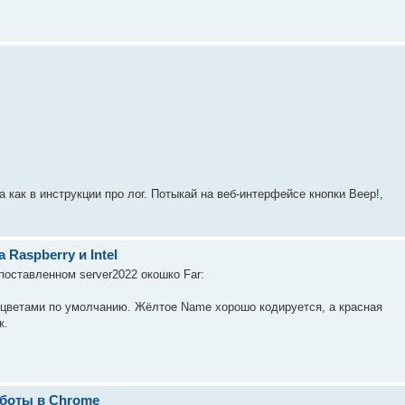
а как в инструкции про лог. Потыкай на веб-интерфейсе кнопки Beep!,
а Raspberry и Intel
поставленном server2022 окошко Far:
и цветами по умолчанию. Жёлтое Name хорошо кодируется, а красная
к.
аботы в Chrome