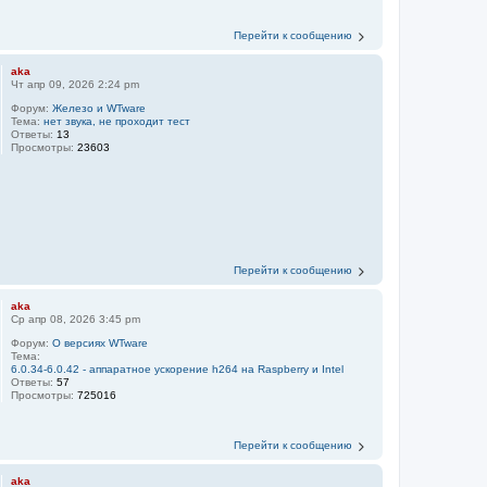
Перейти к сообщению
aka
Чт апр 09, 2026 2:24 pm
Форум:
Железо и WTware
Тема:
нет звука, не проходит тест
Ответы:
13
Просмотры:
23603
Перейти к сообщению
aka
Ср апр 08, 2026 3:45 pm
Форум:
О версиях WTware
Тема:
6.0.34-6.0.42 - аппаратное ускорение h264 на Raspberry и Intel
Ответы:
57
Просмотры:
725016
Перейти к сообщению
aka