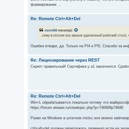
формирование ...
Re: Remote Ctrl+Alt+Del
xeon266
писал(а):
...сижу в сессии (на экране удаленный рабочий стол),
Ошибка втвари, да. Только на PI4 и PI5. Спасибо за 
Re: Лицензирование через REST
Скрипт правильный! Сертифика у a1 закончился. Сработ
Re: Remote Ctrl+Alt+Del
Win+L обрабатывается локально потому что майкрософ
https://forum.wtware.ru/viewtopic.php?p=74690#p74690
Разве на Windows в штатном mstsc.exe можно заблоки
ctrl+alt+del должен перегружать терминал если на экран