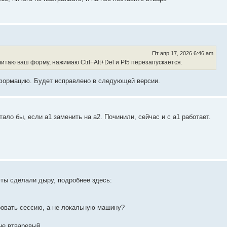
Пт апр 17, 2026 6:46 am
 читаю ваш форму, нажимаю Ctrl+Alt+Del и PI5 перезапускается.
информацию. Будет исправлено в следующей версии.
ало бы, если a1 заменить на a2. Починили, сейчас и с a1 работает.
ты сделали дыру, подробнее здесь:
ровать сессию, а не локальную машину?
е втваревый ...