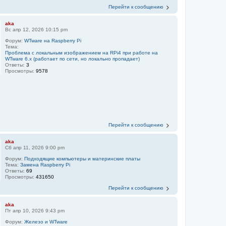
Перейти к сообщению
aka
Вс апр 12, 2026 10:15 pm
Форум:
WTware на Raspberry Pi
Тема:
Проблема с локальным изображением на RPi4 при работе на
WTware 6.x (работает по сети, но локально пропадает)
Ответы:
3
Просмотры:
9578
Перейти к сообщению
aka
Сб апр 11, 2026 9:00 pm
Форум:
Подходящие компьютеры и материнские платы
Тема:
Замена Raspberry Pi
Ответы:
69
Просмотры:
431650
Перейти к сообщению
aka
Пт апр 10, 2026 9:43 pm
Форум:
Железо и WTware