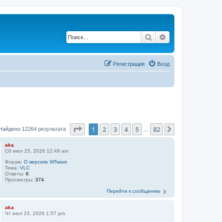
Поиск
Расширенный по
Регистрация
Вход
Страница
1
из
82
1
2
3
4
5
82
След.
Найдено 12264 результата
…
aka
Сб июл 25, 2026 12:49 am
Форум:
О версиях WTware
Тема:
VLC
Ответы:
6
Просмотры:
374
Перейти к сообщению
aka
Чт июл 23, 2026 1:57 pm