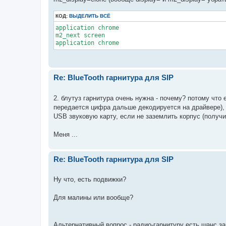
КОД:
ВЫДЕЛИТЬ ВСЁ
application chrome

m2_next screen

application chrome
Re: BlueTooth гарнитура для SIP
2. блутуз гарнитура очень нужна - почему? потому что
передается цифра дальше декодируется на драйвере),
USB звуковую карту, если не заземлить корпус (получи
Меня ...
Re: BlueTooth гарнитура для SIP
Ну что, есть подвижки?
Для малины или вообще?
Альтернативный вопрос - радио-гарнитуру есть шанс за