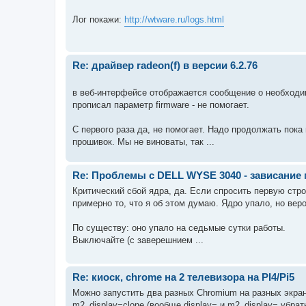
Лог покажи:
http://wtware.ru/logs.html
Re: драйвер radeon(f) в версии 6.2.76
в веб-интерфейсе отображается сообщение о необходим
прописал параметр firmware - не помогает.
С первого раза да, не помогает. Надо продолжать пок
прошивок. Мы не виноваты, так ...
Re: Проблемы с DELL WYSE 3040 - зависание
Критический сбой ядра, да. Если спросить первую строч
примерно то, что я об этом думаю. Ядро упало, но ве
По существу: оно упало на седьмые сутки работы.
Выключайте (с заверешнием ...
Re: киоск, chrome на 2 телевизора на PI4/Pi5
Можно запустить два разных Chromium на разных экран
m2_display=clone (вообще display= и m2_display= убрат