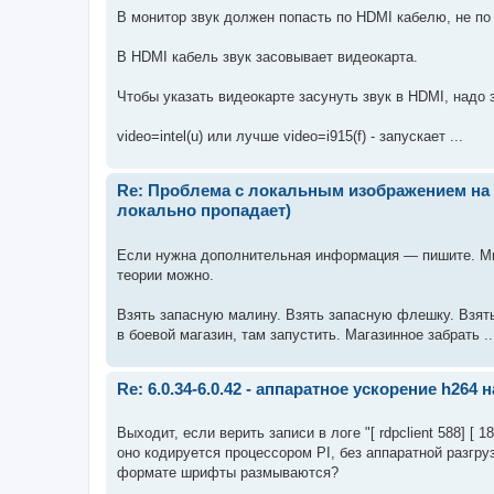
В монитор звук должен попасть по HDMI кабелю, не п
В HDMI кабель звук засовывает видеокарта.
Чтобы указать видеокарте засунуть звук в HDMI, надо 
video=intel(u) или лучше video=i915(f) - запускает ...
Re: Проблема с локальным изображением на RP
локально пропадает)
Если нужна дополнительная информация — пишите. Мно
теории можно.
Взять запасную малину. Взять запасную флешку. Взять
в боевой магазин, там запустить. Магазинное забрать ..
Re: 6.0.34-6.0.42 - аппаратное ускорение h264 н
Выходит, если верить записи в логе "[ rdpclient 588] [ 
оно кодируется процессором PI, без аппаратной разгр
формате шрифты размываются?