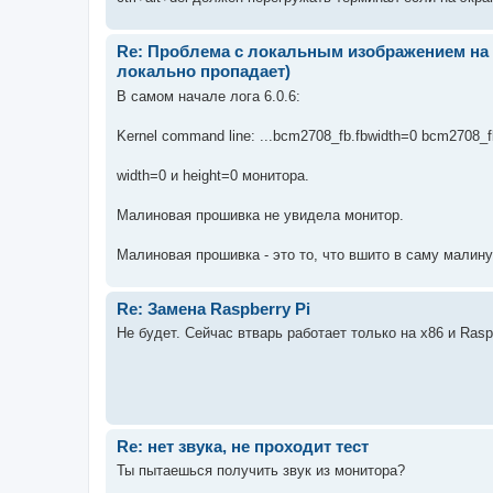
Re: Проблема с локальным изображением на RP
локально пропадает)
В самом начале лога 6.0.6:
Kernel command line: ...bcm2708_fb.fbwidth=0 bcm2708_fb
width=0 и height=0 монитора.
Малиновая прошивка не увидела монитор.
Малиновая прошивка - это то, что вшито в саму малину, и
Re: Замена Raspberry Pi
Не будет. Сейчас втварь работает только на x86 и Rasp
Re: нет звука, не проходит тест
Ты пытаешься получить звук из монитора?