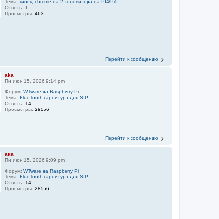
Тема:
киоск, chrome на 2 телевизора на PI4/Pi5
Ответы:
1
Просмотры:
463
Перейти к сообщению
aka
Пн июн 15, 2026 9:14 pm
Форум:
WTware на Raspberry Pi
Тема:
BlueTooth гарнитура для SIP
Ответы:
14
Просмотры:
28556
Перейти к сообщению
aka
Пн июн 15, 2026 9:09 pm
Форум:
WTware на Raspberry Pi
Тема:
BlueTooth гарнитура для SIP
Ответы:
14
Просмотры:
28556