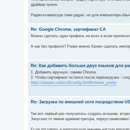
драйвер нужен.
Радио-клавиатура тоже радио, но для компьютера обыч
Re: Google Chrome, сертификат CA
Можно сделать один профиль на всех и всем прописать 
А как без профиля? Разве можно Хрому сделать импор
Re: Как добавить больше двух языков для р
1. Добавить вручную, самим Chrome.
2. Чтобы сертификат остался после перезагрузки - со
https://wtware.ru/docs5/config.html#chrome_profile
Re: Загрузка по внешней сети посредством U
Так вот первый раз получилось создать исошник, второ
Запускал от имени администратора, переустанавливал 
Если поставить в виртуальную машину чистую виндовс10