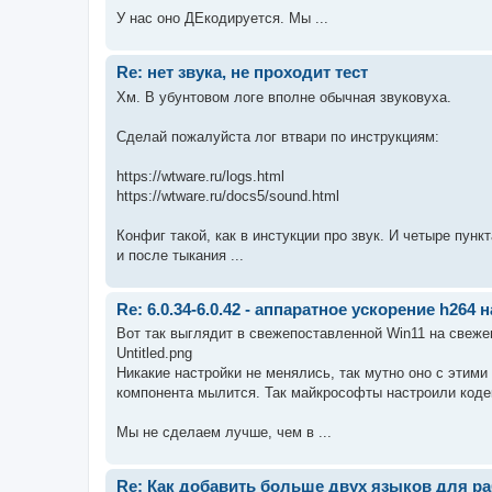
У нас оно ДЕкодируется. Мы ...
Re: нет звука, не проходит тест
Хм. В убунтовом логе вполне обычная звуковуха.
Сделай пожалуйста лог втвари по инструкциям:
https://wtware.ru/logs.html
https://wtware.ru/docs5/sound.html
Конфиг такой, как в инстукции про звук. И четыре пункт
и после тыкания ...
Re: 6.0.34-6.0.42 - аппаратное ускорение h264 н
Вот так выглядит в свежепоставленной Win11 на свеже
Untitled.png
Никакие настройки не менялись, так мутно оно с этим
компонента мылится. Так майкрософты настроили коде
Мы не сделаем лучше, чем в ...
Re: Как добавить больше двух языков для р